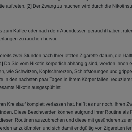
ette auftreten. [2] Der Zwang zu rauchen wird durch die Nikotinsu
.
ens zum Kaffee oder nach dem Abendessen geraucht haben, ruf
rlangen zu rauchen hervor.
ereits zwei Stunden nach Ihrer letzten Zigarette darum, die Hälf
[4] Da Sie vom Nikotin körperlich abhängig sind, werden Ihnen 
en, wie Schwitzen, Kopfschmerzen, Schlafstörungen und gripp
 in den nächsten paar Tagen in Ihrem Körper fallen, reduzieren
samte Nikotin ausgespült ist.
n Kreislauf komplett verlassen hat, heißt es nur noch, Ihren Z
nden. Diese Beschwerden können aufgrund Ihrer Routine als 
 diesen Routinen auszubrechen und diese mit gesünderen zu erse
rden anzukämpfen und sich damit endgültig von Zigaretten fe