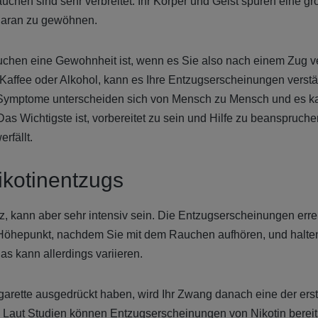
chen sind sehr verbreitet. Ihr Körper und Geist spüren eine 
 daran zu gewöhnen.
chen eine Gewohnheit ist, wenn es Sie also nach einem Zug ve
Kaffee oder Alkohol, kann es Ihre Entzugserscheinungen verstä
e Symptome unterscheiden sich von Mensch zu Mensch und es ka
Das Wichtigste ist, vorbereitet zu sein und Hilfe zu beanspruch
fällt.
ikotinentzugs
rz, kann aber sehr intensiv sein. Die Entzugserscheinungen err
 Höhepunkt, nachdem Sie mit dem Rauchen aufhören, und halten
das kann allerdings variieren.
Zigarette ausgedrückt haben, wird Ihr Zwang danach eine der e
en. Laut Studien können Entzugserscheinungen von Nikotin bereit