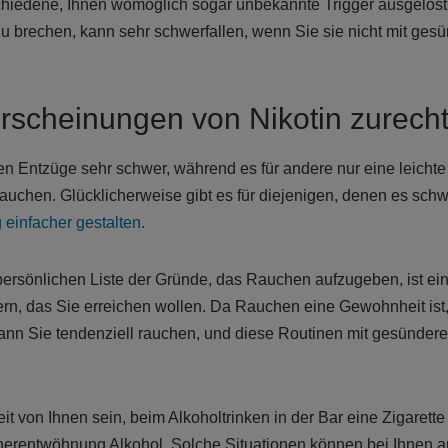
hiedene, Ihnen womöglich sogar unbekannte Trigger ausgelöst
brechen, kann sehr schwerfallen, wenn Sie sie nicht mit gesü
erscheinungen von Nikotin zurec
 Entzüge sehr schwer, während es für andere nur eine leichte 
brauchen. Glücklicherweise gibt es für diejenigen, denen es schwe
einfacher gestalten.
persönlichen Liste der Gründe, das Rauchen aufzugeben, ist ei
nern, das Sie erreichen wollen. Da Rauchen eine Gewohnheit ist
, wann Sie tendenziell rauchen, und diese Routinen mit gesünde
t von Ihnen sein, beim Alkoholtrinken in der Bar eine Zigarett
herentwöhnung Alkohol. Solche Situationen können bei Ihnen 