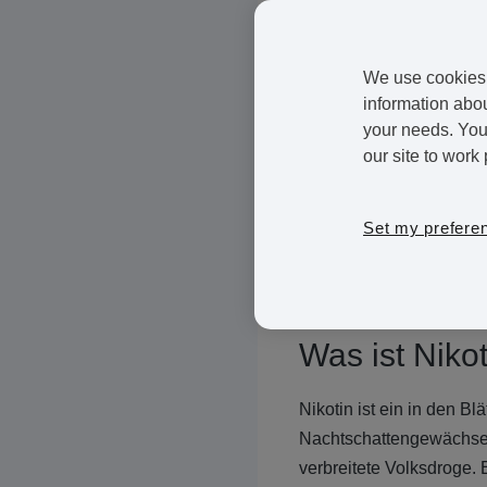
Die Vorteile der Entwöhn
We use cookies 
um den Übergang möglich
information abou
Langzeitraucher sind.
your needs. You 
our site to work 
Entzug ist ein häufiges
Sie bemerken. Da Nikoti
Set my prefere
werden wahrscheinlich
Menschen bemerken, das
nicht mehr rauchen, dest
Was ist Niko
Nikotin ist ein in den B
Nachtschattengewächsen 
verbreitete Volksdroge.