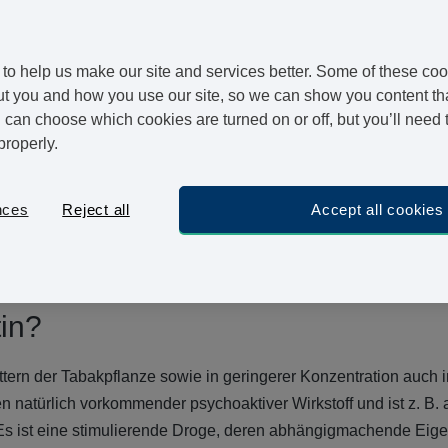
ung werden die Nachteile immer übertrumpfen und es ist hilfrei
to help us make our site and services better. Some of these coo
st flüssig zu gestalten – besonders dann, wenn Sie ein stark
t you and how you use our site, so we can show you content that
can choose which cookies are turned on or off, but you’ll need 
properly.
 Symptom, wenn Sie mit dem Rauchen aufhören und vermutlich is
n so abhängig macht, braucht Ihr Körper eine Weile, bis er sich
nces
Reject all
Accept all cookies
 das Verlangen verspüren zu rauchen, Stimmungsschwankung
s sie zunehmen. Bedenken Sie aber, dass das alles vorübergeh
o einfacher wird es.
tin?
lättern der Tabakpflanze sowie in geringerer Konzentration auch 
natürlich vorkommender psychoaktiver Wirkstoff und ist z. B. a
 Es ist eine stimulierende Droge, deren abhängigmachende Ei