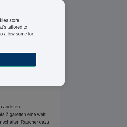
ch, sich vorzubereiten,
kies store
er Raucher oder
’s tailored to
to allow some for
t es das Erste, welches
 daran gewöhnt. Sie
en haben und manche
end ist. Je länger Sie
in anderen
ls Zigaretten eine weit
genschaften Raucher dazu