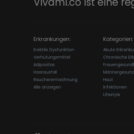
Vivami.co ist eine re
Erkrankungen:
Kategorien:
Erektile Dysfunktion
Akute Erkrank
Verhütungsmittel
Chronische Er
Adipositas
Frauengesundh
Haarausfall
Männergesund
Raucherentwöhnung
Haut
Alle anzeigen
Infektionen
Lifestyle