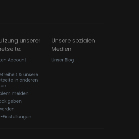
utzung unserer
Unsere sozialen
netseite:
Medien
ten Account
Unser Blog
refreiheit & unsere
etseite in anderen
hen
oblem melden
ack geben
werden
-Einstellungen