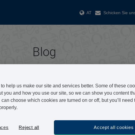
AT
Schicken Sie uns
Blog
Herzlich Willkommen auf unserem Blog!
to help us make our site and services better. Some of these coo
Hier finden Sie interessante und aufschlussreich
t you and how you use our site, so we can show you content that
verschiedene Themengebiete. Wir sind ein Team
can choose which cookies are turned on or off, but you’ll need 
für Sie regelmäßig Artikel mit dem Fokus auf Ge
properly.
verfassen.
nces
Reject all
Accept all cookies
Sollten Sie Fragen oder Feedback zu einem unse