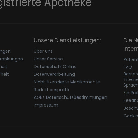
gistrierte Apotheke
Unsere Dienstleistungen:
Die N
Inter
ungen
Über uns
krankungen
Unser Service
Patien
eit
Datenschutz Online
FAQ
Barrie
heit
Datenverarbeitung
Intern
Nicht-lizenzierte Medikamente
Sprac
Redaktionspolitik
Ein Pr
AGBs Datenschutzbestimmungen
Feedb
Impressum
Besch
Cookie