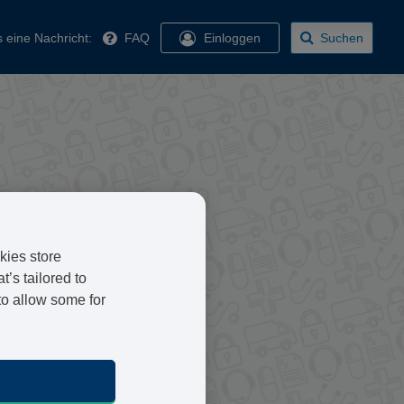
 eine Nachricht:
FAQ
Einloggen
Suchen
kies store
e Artikel über viele
’s tailored to
 aus Autoren und Ärzten, die
to allow some for
sundheit und Lifestyle
rer Artikel haben, kontaktieren