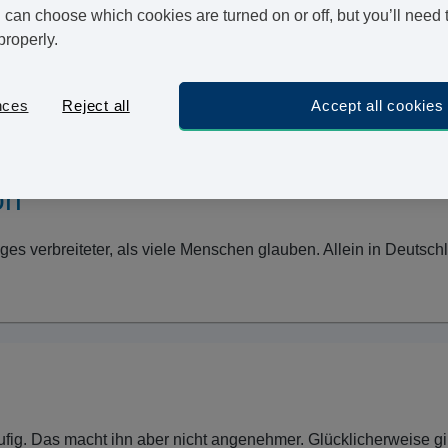
ders im Fall von ED und frühzeitigem Samenerguss,
can choose which cookies are turned on or off, but you’ll need 
properly.
 mit denen man nicht immer gern zum Arzt gehen will.
eine Beratung und Behandlung für diese Probleme diskret
nces
Reject all
Accept all cookies
on
niges verbreiteter, als viele Menschen glauben. Allein in Deuts
ufig. Das macht ihn aber nicht angenehmer. Glücklicherweise gi