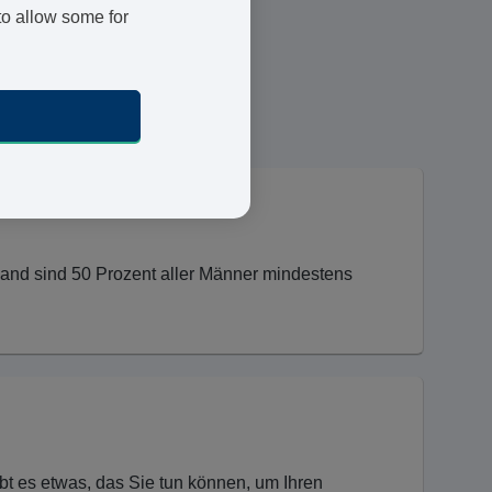
to allow some for
Registrierte Ärzte und
Apotheker
24 h Lieferung
Sichere Bezahlung
chland sind 50 Prozent aller Männer mindestens
bt es etwas, das Sie tun können, um Ihren