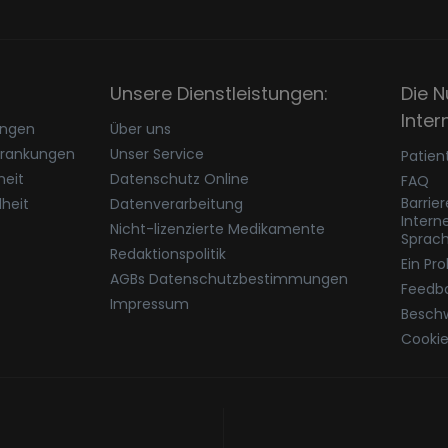
Unsere Dienstleistungen:
Die N
Inter
ungen
Über uns
krankungen
Unser Service
Patien
eit
Datenschutz Online
FAQ
Barrie
heit
Datenverarbeitung
Intern
Nicht-lizenzierte Medikamente
Sprac
Redaktionspolitik
Ein Pr
AGBs Datenschutzbestimmungen
Feedb
Impressum
Besch
Cookie