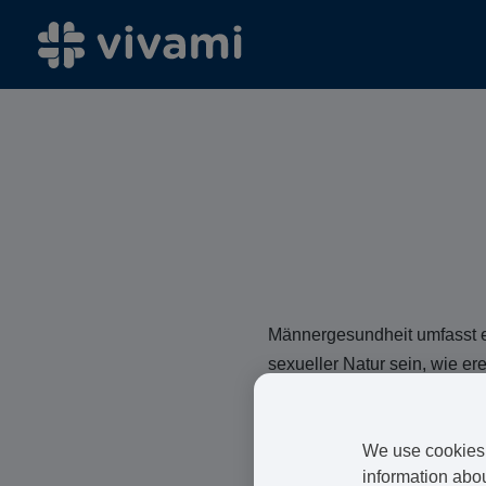
Männergesundheit umfasst e
sexueller Natur sein, wie er
Andere, wie Haarausfall od
von Hormonen im männlichen
We use cookies 
Weise beeinflussen.
information abou