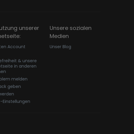
utzung unserer
Unsere sozialen
netseite:
Medien
ten Account
Unser Blog
refreiheit & unsere
etseite in anderen
hen
oblem melden
ack geben
werden
-Einstellungen