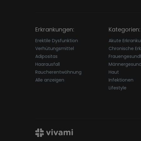
Erkrankungen:
Kategorien:
Erektile Dysfunktion
Akute Erkrank
Verhütungsmittel
Chronische Er
Adipositas
Frauengesundh
Haarausfall
Männergesund
Raucherentwöhnung
Haut
Alle anzeigen
Infektionen
Lifestyle