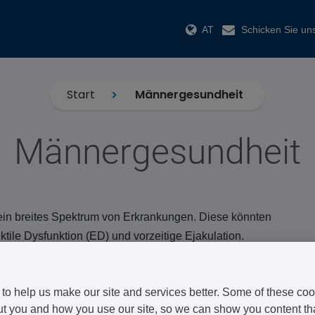
AT
Schicken Sie uns
Start
Männergesundheit
Männergesundheit
in breites Spektrum von Erkrankungen. Diese könnten
ektile Dysfunktion (ED) und vorzeitige Ejakulation.
er eine vergrößerte Prostata können die Umwandlung
 Körper betreffen und Männer auf eine andere Art und
to help us make our site and services better. Some of these coo
t you and how you use our site, so we can show you content that