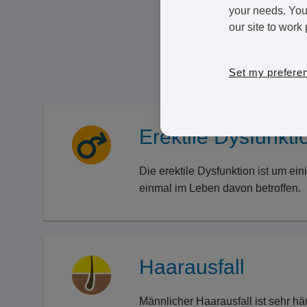
Solche Beschwerden, beson
your needs. You 
our site to work 
können zu Symptomen führen
Daher ist es gut, dass Sie 
online bekommen können.
Set my prefere
Erektile Dysfunkti
Die erektile Dysfunktion ist um ei
einmal im Leben davon betroffen.
Haarausfall
Männlicher Haarausfall ist sehr hä