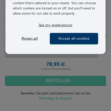
content that’s tailored to your needs. You can choose
Im Durchschnitt bestellen unsere Kunden alle
2
which cookies are turned on or off, but you’ll need to
Monate
12 Tabletten.
allow some for our site to work properly.
Vardenafil
Set my preferences
5 MG
Reject all
Accept all cookies
4 TABLETTEN - 78,95 €
78,95 €
+ Ohne Voranmeldung
BESTELLEN
Bestellen Sie jetzt und bekommen Sie es bis
Dienstag 11 August