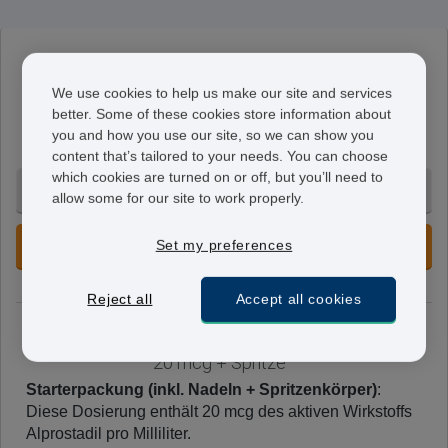
Viridal
40 mcg
We use cookies to help us make our site and services
better. Some of these cookies store information about
Folgepackung (inkl. Nadeln)
: Diese Dosierung enthält
you and how you use our site, so we can show you
40 mcg des aktiven Wirkstoffs Alprostadil pro Milliliter.
content that’s tailored to your needs. You can choose
which cookies are turned on or off, but you’ll need to
2 Injektion(en) - 154,95 €
allow some for our site to work properly.
Set my preferences
NICHT AUF LAGER
Reject all
Accept all cookies
Viridal
20 mcg + Spritze
Starterpackung (inkl. Nadeln + Spritzenkörper)
:
Diese Dosierung enthält 20 mcg des aktiven Wirkstoffs
Alprostadil pro Milliliter.