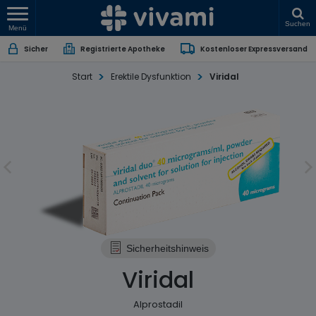
Suchen
Menü
Sicher
Registrierte Apotheke
Kostenloser Expressversand
Start
Erektile Dysfunktion
Viridal
Sicherheitshinweis
Viridal
Alprostadil