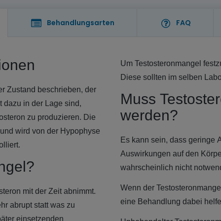
Behandlungsarten
FAQ
ionen
Um Testosteronmangel festzu
Diese sollten im selben Labo
r Zustand beschrieben, der
Muss Testoste
t dazu in der Lage sind,
werden?
steron zu produzieren. Die
t und wird von der Hypophyse
Es kann sein, dass geringe 
liert.
Auswirkungen auf den Körper
ngel?
wahrscheinlich nicht notwen
Wenn der Testosteronmangel
teron mit der Zeit abnimmt.
eine Behandlung dabei helfe
r abrupt statt was zu
äter einsetzenden