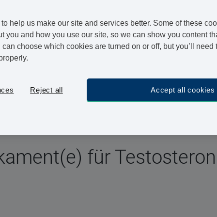
chtiges männliches Geschlechtshormon
to help us make our site and services better. Some of these coo
nn zu verschiedenen Symptomen führen
t you and how you use our site, so we can show you content that
can choose which cookies are turned on or off, but you’ll need 
apie kann Beschwerden lindern
properly.
n haben und nachweislich an Testosteronmangel leiden,
Medikament zum Ausgleich Ihres Testosteronspiegels
nces
Reject all
Accept all cookies
kament(e) für Testostero