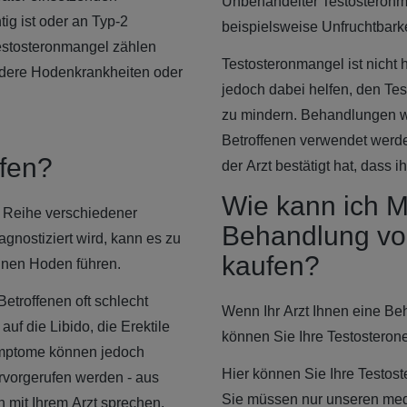
Unbehandelter Testosteronm
g ist oder an Typ-2
beispielsweise Unfruchtbarke
Testosteronmangel zählen
Testosteronmangel ist nicht
ndere Hodenkrankheiten oder
jedoch dabei helfen, den Te
zu mindern. Behandlungen wi
Betroffenen verwendet werde
fen?
der Arzt bestätigt hat, dass
Wie kann ich 
 Reihe verschiedener
Behandlung vo
gnostiziert wird, kann es zu
kaufen?
einen Hoden führen.
Betroffenen oft schlecht
Wenn Ihr Arzt Ihnen eine B
uf die Libido, die Erektile
können Sie Ihre Testosterone
ymptome können jedoch
Hier können Sie Ihre Testos
rvorgerufen werden - aus
Sie müssen nur unseren medi
n mit Ihrem Arzt sprechen,