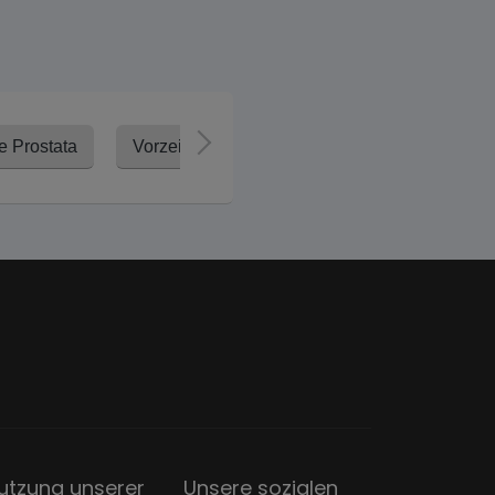
e Prostata
Vorzeitige Ejakulation
utzung unserer
Unsere sozialen