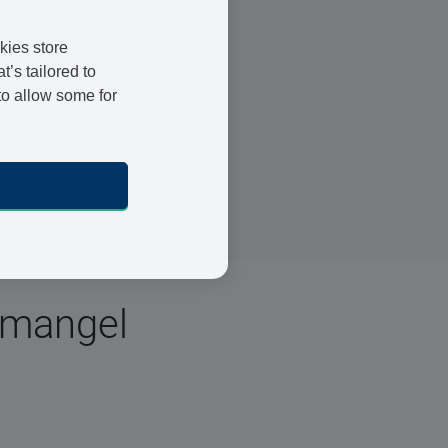
kies store
Registrierte Ärzte und
’s tailored to
Apotheker
to allow some for
24 h Lieferung
Sichere Bezahlung
nmangel