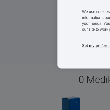
Testosteron ist ein wi
We use cookies 
Testosteronmangel ka
information abou
your needs. You 
Testosteronersatzther
our site to work 
Wenn Sie sich testen lasse
können Sie hier online ein 
Set my prefere
bestellen.
0 Medi