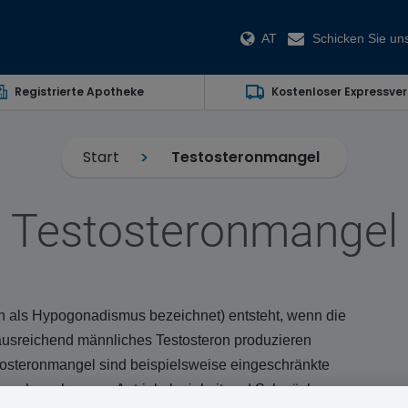
AT
Schicken Sie uns
Registrierte Apotheke
Kostenloser Expressve
Start
Testosteronmangel
Testosteronmangel
h als Hypogonadismus bezeichnet) entsteht, wenn die
usreichend männliches Testosteron produzieren
steronmangel sind beispielsweise eingeschränkte
gsschwankungen, Antriebslosigkeit und Schwäche.