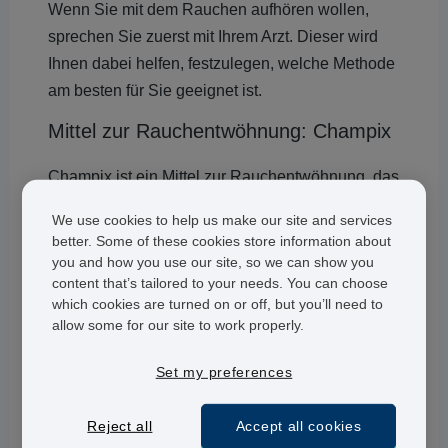
Wenn Sie mit dem Rauchen aufhören wollen,
sprechen Sie zuerst mit Ihrem Arzt. Dieser wird
Ihnen dabei helfen, festzulegen, welche Methode
am besten für Sie geeignet ist.
Mittel zur Rauchentwöhnung: Champix
Champix ist ein Mittel zur Rauchentwöhnung, das
es nur auf Rezept zu kaufen gibt.
We use cookies to help us make our site and services
better. Some of these cookies store information about
Die Tabletten enthalten den aktiven Wirkstoff
you and how you use our site, so we can show you
Vareniclin und zählen zu den partiellen
content that’s tailored to your needs. You can choose
nikotinischen Acetylcholinrezeptor-Antagonisten.
which cookies are turned on or off, but you’ll need to
allow some for our site to work properly.
Champix
wirkt als Mittel zur Rauchentwöhnung
an den Nikotinrezeptoren im Gehirn und reduziert
Set my preferences
so die Entzugserscheinungen. Das Arzneimittel
reduziert auch die Wirkung von Nikotin, wenn Sie
Reject all
Accept all cookies