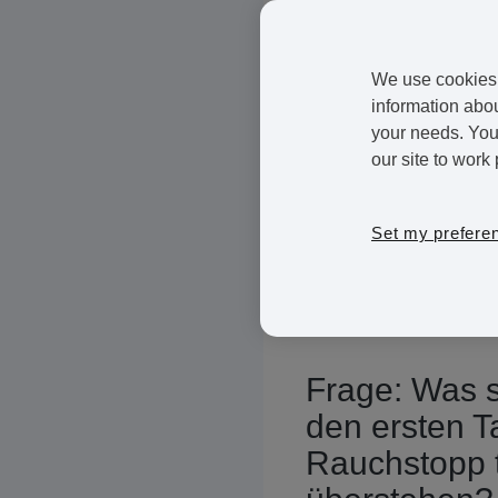
geführt, der das Thema 
hat. In diesem zweiten B
We use cookies 
Beratungsstellen empfe
information abou
aufzugeben. Dazu haben 
your needs. You 
QUIT unterhalten. QUIT s
our site to work 
dass diese erst gar nic
Raucher, die den Zigare
Mitarbeiterin Kate Phili
Set my prefere
Raucher durchläuft wenn
verschiedenen Arten der
stehen.
Frage: Was s
den ersten 
Rauchstopp 