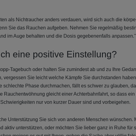
ten als Nichtraucher anders verdauen, wird sich auch die körpe
enn Sie das Rauchen aufgeben. Nehmen Sie regelmäßig besti
ustand im Auge behalten und die Dosis gegebenenfalls anpassen."
ch eine positive Einstellung?
opp-Tagebuch oder halten Sie zumindest ab und zu Ihre Gedanken
n, vergessen Sie leicht welche Kämpfe Sie durchstanden habe
e schlechte Phase durchmachen, fällt es schwer zu glauben, da
ie Rauchentwöhnung gleicht einer Achterbahnfahrt, so dass ei
e Schwierigkeiten nur von kurzer Dauer sind und vorbeigehen.
lche Unterstützung Sie sich von anderen Menschen wünschen. 
d aktiv unterstützen, oder möchten Sie lieber ganz in Ruhe für
en meinen es gut mit Ihnen, gehen die Sache aber völlig fal