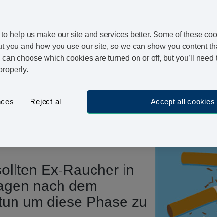
Rauchstopp aus medizinischer Sicht erläutert
eitrag wollen wir wissen, was
to help us make our site and services better. Some of these coo
hlen um erfolgreich das Rauchen
t you and how you use our site, so we can show you content that
wir uns mit der britischen Organisation
can choose which cookies are turned on or off, but you’ll need 
etzt auf die Aufklärung Jugendlicher, so
properly.
ht mit dem Rauchen anfangen, und unterstützt
ttenkonsum aufgeben möchten. Quitline-
ps sprach mit uns über den Prozess, den jeder
nces
Reject all
Accept all cookies
 er das Rauchen aufgibt und die
 Unterstützung, die ihm zur Verfügung
ollten Ex-Raucher in
Tagen nach dem
tun um diese Phase zu