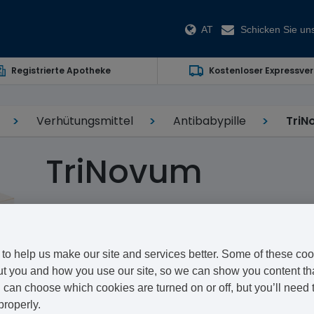
AT
Schicken Sie uns
Registrierte Apotheke
Kostenloser Expressve
Verhütungsmittel
Antibabypille
TriN
TriNovum
Ethinylestradiol/Norethisterone
TriNovum ist eine Form der Antibabypille von Janssen,
to help us make our site and services better. Some of these coo
Eisprungs beeinflusst.
t you and how you use our site, so we can show you content that
can choose which cookies are turned on or off, but you’ll need 
Es kann schon einmal schwierig sein, die Zeit zu fin
properly.
bieten wir Ihnen unseren einfachen Online-Beratungsse