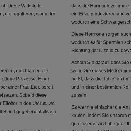
ol. Diese Wirkstoffe
dass die Hormonlevel immer 
, die regulieren, wann der
ein Ei zu produzieren und v
wodurch eine Schwangerscha
Diese Hormone sorgen auch da
wodurch es für Spermien sch
Richtung der Eizelle zu bew
Achten Sie darauf, dass Sie 
reiten, durchlaufen die
wenn Sie dieses Medikament 
hiedene Prozesse. Einer
heißt, dass die Tabletten un
er einer Frau Eier, bereit
und in einer bestimmten Re
eisetzen. Sobald diese
zu sein.
r Eileiter in den Uterus, wo
Es war nie einfacher die Ant
tet und gegebenenfalls ein
kaufen, indem Sie unseren m
qualifizierter Arzt überprüft