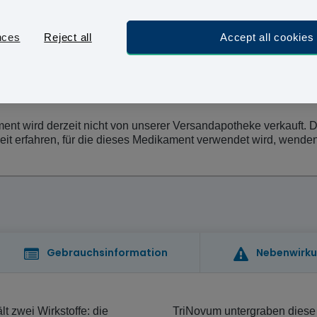
Stunden Kurier, das heißt Sie können Ihre Behandlu
nces
Reject all
Accept all cookies
nt wird derzeit nicht von unserer Versandapotheke verkauft. Die
 erfahren, für die dieses Medikament verwendet wird, wenden S
Gebrauchsinformation
Nebenwirk
t zwei Wirkstoffe: die
TriNovum untergraben diese