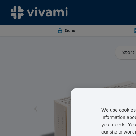
Sicher
Start
We use cookies 
information abou
your needs. You 
our site to work 