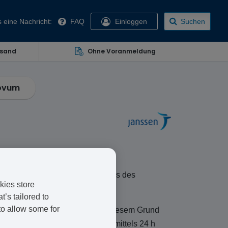
 eine Nachricht:
FAQ
Einloggen
Suchen
rsand
Ohne Voranmeldung
ovum
 die wirkt, indem sie den Prozess des
kies store
’s tailored to
to allow some for
den, um zum Arzt zu gehen, aus diesem Grund
rvice an. Die Lieferung erfolgt mittels 24 h