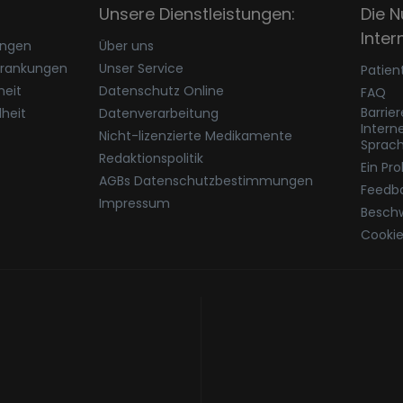
Unsere Dienstleistungen:
Die N
Inter
ungen
Über uns
krankungen
Unser Service
Patien
eit
Datenschutz Online
FAQ
Barrie
heit
Datenverarbeitung
Intern
Nicht-lizenzierte Medikamente
Sprac
Redaktionspolitik
Ein Pr
AGBs Datenschutzbestimmungen
Feedb
Impressum
Besch
Cookie