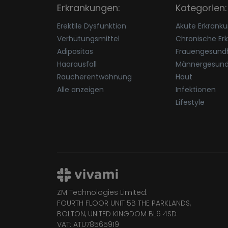
Erkrankungen:
Kategorien:
Erektile Dysfunktion
Akute Erkrank
Verhütungsmittel
Chronische Er
Adipositas
Frauengesundh
Haarausfall
Männergesund
Raucherentwöhnung
Haut
Alle anzeigen
Infektionen
Lifestyle
ZM Technologies Limited.
FOURTH FLOOR UNIT 5B THE PARKLANDS,
BOLTON, UNITED KINGDOM BL6 4SD
VAT: ATU78565919