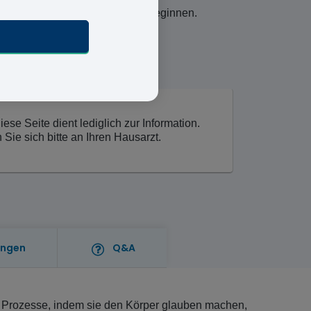
ng schon am nächsten Werktag beginnen.
se Seite dient lediglich zur Information.
ie sich bitte an Ihren Hausarzt.
ungen
Q&A
 Prozesse, indem sie den Körper glauben machen,