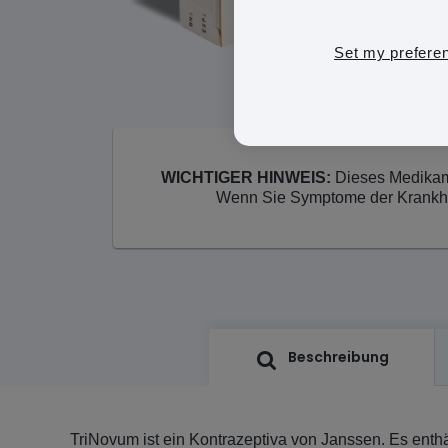
Set my prefere
WICHTIGER HINWEIS:
Dieses Medikame
Wenn Sie Symptome der Krankheit
Beschreibung
TriNovum ist ein Kontrazeptiva von Janssen. Es enthäl