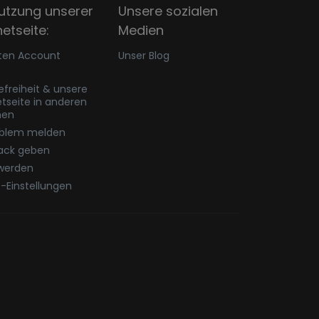
utzung unserer
Unsere sozialen
netseite:
Medien
ten Account
Unser Blog
refreiheit & unsere
etseite in anderen
hen
oblem melden
ack geben
werden
-Einstellungen