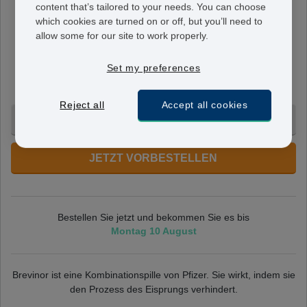
content that’s tailored to your needs. You can choose
Brevinor
which cookies are turned on or off, but you’ll need to
35 µg/ 500 µg
allow some for our site to work properly.
Jede Pille enthält 500 Mikrogramm Desogestrel und 35
Mikrogramm Ethinylestradiol. Sie werden einmal am
Set my preferences
Tag, immer zur gleichen Zeit, eingenommen.
Reject all
Accept all cookies
3 Monate - 68,95 €
JETZT VORBESTELLEN
Bestellen Sie jetzt und bekommen Sie es bis
Montag 10 August
Brevinor ist eine Kombinationspille von Pfizer. Sie wirkt, indem sie
den Prozess des Eisprungs verhindert.