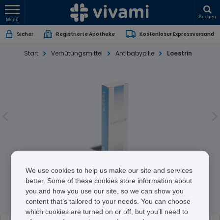
Suchen
Menü
Sicher
Registrierte Apotheke
Kostenloser Expressversand
Start
Verhütungsmittel
Antibabypille
Loestrin
Loestrin
We use cookies to help us make our site and services
better. Some of these cookies store information about
you and how you use our site, so we can show you
Ethinylestradiol/Norethisterone
content that’s tailored to your needs. You can choose
which cookies are turned on or off, but you’ll need to