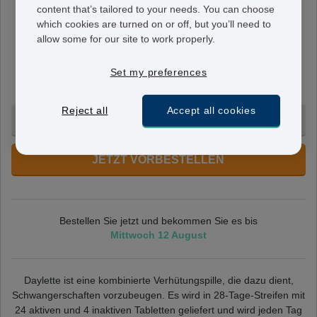
content that’s tailored to your needs. You can choose
Daylette
which cookies are turned on or off, but you’ll need to
0.02 mg/3 mg
allow some for our site to work properly.
Enthält 0,02 mg Ethinylestradiol und 3 mg Drospirenon.
Nehmen Sie Daylette so ein, wie es vom Arzt verordnet
Set my preferences
wurde.
Reject all
Accept all cookies
3 Monate - 113,95 €
JETZT VORBESTELLEN
Bestellen Sie jetzt und bekommen Sie es bis
Mittwoch 12 August
Daylette ist eine kombinierte Verhütungspille, die dazu dient,
Schwangerschaften vorzubeugen. Es wird in 28-Tage-Streifen mit
24 aktiven und 4 inaktiven Tabletten geliefert und wird jeden Tag