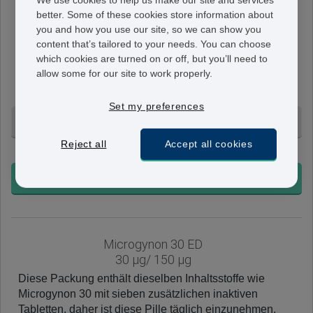
We use cookies to help us make our site and services
better. Some of these cookies store information about
Microgynon 30
you and how you use our site, so we can show you
30 µg/ 150 µg
content that’s tailored to your needs. You can choose
Diese Tabletten enthalten jeweils 150 Mikrogramm
which cookies are turned on or off, but you’ll need to
Levonorgestrel und 30 Mikrogramm Ethinylestradiol.
allow some for our site to work properly.
Ein Monatsstreifen enthält 21 davon.
Set my preferences
3 Monate - 69,95 €
Reject all
Accept all cookies
+ Ohne Voranmeldung
BESTELLEN
Microgynon 30 ED
30 µg/ 150 µg
Diese Packung enthält dieselben Inhaltsstoffe wie
Microgynon 30 mit sieben zusätzlichen inaktiven
Tabletten, daher ist diese Pille täglich einzunehmen.