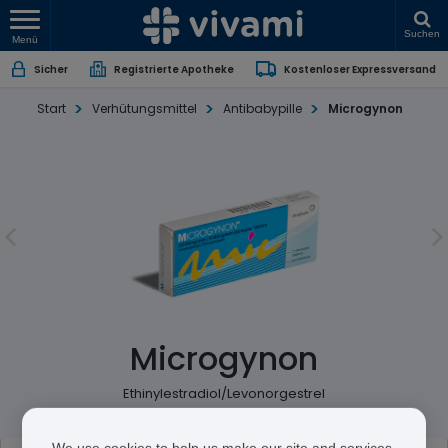
Suchen
Menü
Sicher
Registrierte Apotheke
Kostenloser Expressversand
Start
Verhütungsmittel
Antibabypille
Microgynon
Microgynon
Ethinylestradiol/Levonorgestrel