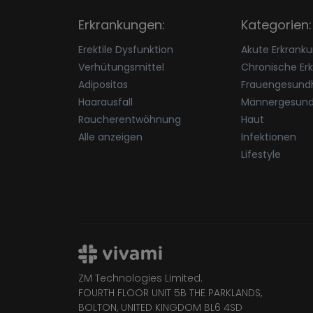
Erkrankungen:
Kategorien:
Erektile Dysfunktion
Akute Erkrank
Verhütungsmittel
Chronische Er
Adipositas
Frauengesundh
Haarausfall
Männergesund
Raucherentwöhnung
Haut
Alle anzeigen
Infektionen
Lifestyle
ZM Technologies Limited.
FOURTH FLOOR UNIT 5B THE PARKLANDS,
BOLTON, UNITED KINGDOM BL6 4SD