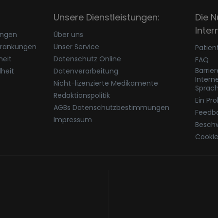
Unsere Dienstleistungen:
Die N
Inter
ungen
Über uns
krankungen
Unser Service
Patien
eit
Datenschutz Online
FAQ
Barrie
heit
Datenverarbeitung
Intern
Nicht-lizenzierte Medikamente
Sprac
Redaktionspolitik
Ein Pr
AGBs Datenschutzbestimmungen
Feedb
Impressum
Besch
Cookie