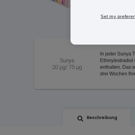
Set my prefere
In jeder Sunya 
Sunya
Ethinylestradio
20 µg/ 75 µg
enthalten. Das wi
drei Wochen Ihr
Beschreibung