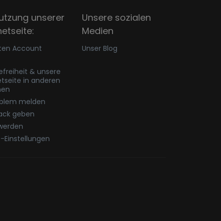
utzung unserer
Unsere sozialen
netseite:
Medien
ten Account
Unser Blog
refreiheit & unsere
etseite in anderen
hen
oblem melden
ack geben
werden
-Einstellungen