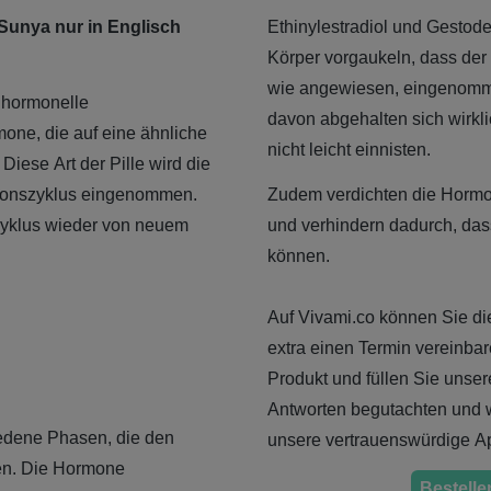
 Sunya nur in Englisch
Ethinylestradiol und Gestode
Körper vorgaukeln, dass der 
wie angewiesen, eingenomme
e hormonelle
davon abgehalten sich wirkli
one, die auf eine ähnliche
nicht leicht einnisten.
iese Art der Pille wird die
tionszyklus eingenommen.
Zudem verdichten die Hormon
 Zyklus wieder von neuem
und verhindern dadurch, das
können.
Auf Vivami.co können Sie die
extra einen Termin vereinbar
Produkt und füllen Sie unser
Antworten begutachten und w
iedene Phasen, die den
unsere vertrauenswürdige Apo
en. Die Hormone
Bestellen