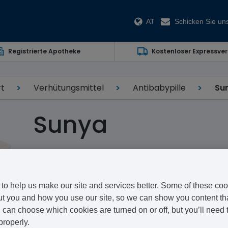
AT
Schicken Sie uns
Registrierte Apotheke
Kostenloser Expressve
rt
Verhütungsmittel
Antibabypille
Su
Sunya
Ethinylestradiol/Gestodene
Sunya ist eine Kombinationspille, die von Stragen vert
to help us make our site and services better. Some of these coo
Schwangerschaft indem sie in den Prozess der Ovulati
t you and how you use our site, so we can show you content that
Wir wissen, dass es manchmal unpraktisch sein kann, 
can choose which cookies are turned on or off, but you’ll need 
properly.
vereinbaren zu müssen. Unser schneller Online-Servic