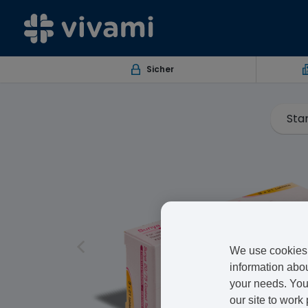
Sicher
Sta
We use cookies 
information abou
your needs. You 
our site to work 