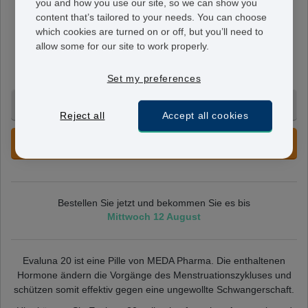
you and how you use our site, so we can show you
Evaluna 20
content that’s tailored to your needs. You can choose
which cookies are turned on or off, but you’ll need to
0,02 mg/0,1 mg
allow some for our site to work properly.
21 gleich dosierte Pillen. Einnahme für 21 Tage, gefolgt
von einer siebentägigen Pillenpause.
Set my preferences
3 Monate - 125,95 €
Reject all
Accept all cookies
JETZT VORBESTELLEN
Bestellen Sie jetzt und bekommen Sie es bis
Mittwoch 12 August
Evaluna 20 ist eine Pille von MEDA Pharma. Die enthaltenen
Hormone ändern die Vorgänge des Menstruationszykluses und
schützen somit effektiv gegen eine ungewollte Schwangerschaft.