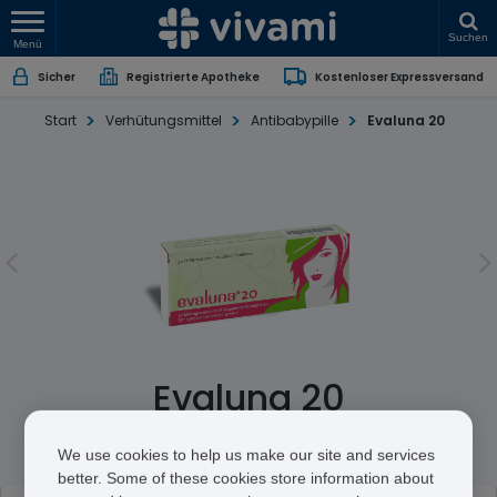
Suchen
Menü
Sicher
Registrierte Apotheke
Kostenloser Expressversand
Start
Verhütungsmittel
Antibabypille
Evaluna 20
Evaluna 20
Ethinylestradiol/Levonorgestrel
We use cookies to help us make our site and services
better. Some of these cookies store information about