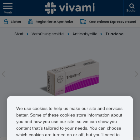
Suchen
Menü
Sicher
Registrierte Apotheke
Kostenloser Expressversand
Start
Verhütungsmittel
Antibabypille
Triadene
Triadene
We use cookies to help us make our site and services
better. Some of these cookies store information about
you and how you use our site, so we can show you
Ethinylestradiol/Gestodene
content that’s tailored to your needs. You can choose
which cookies are turned on or off, but you’ll need to