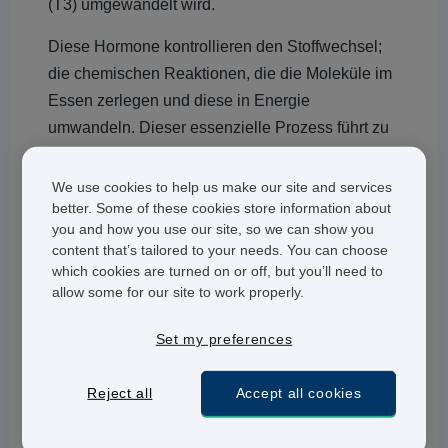
(T3) umgewandelt wird.
Diese Hormone kontrollieren den Stoffwechsel;
die chemischen Reaktionen, die die Moleküle im
Essen zerlegen und diese in Energie
umwandeln. Dieser essenzielle Prozess führt zu
Muskelwachstum und -entwicklung, hilft unseren
Organen dabei, stets gut zu funktionieren und
We use cookies to help us make our site and services
dem Körper dabei, sich zu selbst zu heilen.
better. Some of these cookies store information about
you and how you use our site, so we can show you
Eine Schilddrüsenunterfunktion tritt auf, wenn die
content that’s tailored to your needs. You can choose
which cookies are turned on or off, but you’ll need to
Schilddrüse nicht genügend Thyroxin
allow some for our site to work properly.
produzieren kann um den Stoffwechseln richtig
zu kontrollieren; dies führt dazu, dass der Körper
Set my preferences
ein wenig in eine Art Energiesparmodus verfällt.
Reject all
Accept all cookies
Dieser Prozess kann einige Jahre lang andauern;
oft erkennen Betroffene die Symptome erst, wenn