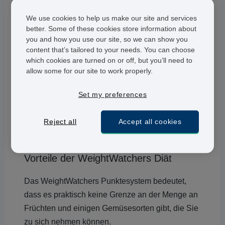
Diät?
We use cookies to help us make our site and services
better. Some of these cookies store information about
Sie müssen sich lediglich an das
you and how you use our site, so we can show you
WeightWatchers Punktesystem halten, das war’s
content that’s tailored to your needs. You can choose
eigentlich. Es gibt keine Lebensmittel, die im
which cookies are turned on or off, but you’ll need to
Rahmen der WeightWatchers Diät “verboten” sind
allow some for our site to work properly.
- solange Sie unter dem Grenzwert bleiben. Das
Set my preferences
WeightWatchers Programm wird von
wöchentlichen Meetings und dem Gang auf die
Reject all
Accept all cookies
Waage begleitet, um sich gegenseitig zu
unterstützen und zu motivieren.
Vorteile der WeightWatchers Diät
Das WeightWatchers Punktesystem bedeutet,
dass es praktisch keine Grenze an der Menge an
Früchten und einigen Gemüsesorten gibt, die Sie
zu sich nehmen können.