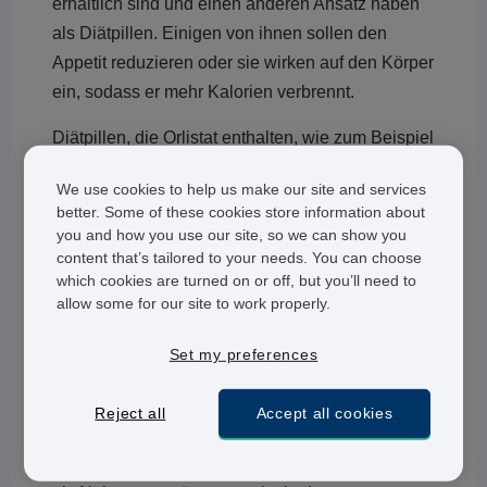
erhältlich sind und einen anderen Ansatz haben
als Diätpillen. Einigen von ihnen sollen den
Appetit reduzieren oder sie wirken auf den Körper
ein, sodass er mehr Kalorien verbrennt.
Diätpillen, die Orlistat enthalten, wie zum Beispiel
Xenical
oder dessen Generikum
Orlistat
,
sind nur
We use cookies to help us make our site and services
nach Vorlage eines Rezeptes vom Arzt erhältlich.
better. Some of these cookies store information about
you and how you use our site, so we can show you
Alli Kapseln
, die ebenfalls den Wirkstoff Orlistat
content that’s tailored to your needs. You can choose
enthalten, bilden hier eine Ausnahme. Sie
which cookies are turned on or off, but you’ll need to
bedürfen keines Rezeptes, werden aber nur nach
allow some for our site to work properly.
einer Konsultation mit einem Arzt oder Apotheker
Set my preferences
ausgehändigt, um festzustellen, dass dieses
Medikament auch für Sie geeignet ist. So können
Reject all
Accept all cookies
Sie Alli Kapseln sicher anwenden.
Die Produkte auf Basis von Orlistat wirken anders