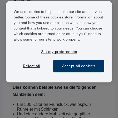
angefertigt.
Was beinhaltet die 5:2 Diät?
We use cookies to help us make our site and services
better. Some of these cookies store information about
you and how you use our site, so we can show you
Wer der 5:2 Diät folgt, kann an 5 Tagen in der
content that’s tailored to your needs. You can choose
Woche “normal” essen und wird an 2 Tagen
which cookies are turned on or off, but you’ll need to
fasten. Glücklicherweise heißt fasten in diesem
allow some for our site to work properly.
Fall nicht, dass Sie rein gar nicht essen dürfen.
Set my preferences
An jedem der zwei Fastentage, welche übrigens
nicht aufeinander folgen sollten, dürfen Frauen
Reject all
Accept all cookies
bis zu 500 Kalorien und Männer bis zu 600
Kalorien zu sich nehmen.
Dies können beispielsweise die folgenden
Mahlzeiten sein:
Ein 300 Kalorien Frühstück, wie bspw. 2
Rühreier mit Schinken
Und eine andere Mahlzeit wie gegrillter