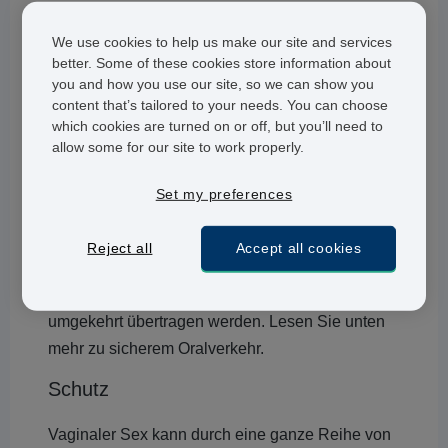
Lediglich Herpes kann durch Küsse übertragen
We use cookies to help us make our site and services
werden, wenn das Herpesvirus am Mund
better. Some of these cookies store information about
vorhanden ist (Lippenherpes). In manchen Fällen
you and how you use our site, so we can show you
content that’s tailored to your needs. You can choose
ist Herpes in Form der typischen Lippenbläschen
which cookies are turned on or off, but you’ll need to
deutlich sichtbar, doch in anderen Fällen ist es
allow some for our site to work properly.
weniger deutlich zu erkennen. Lippenherpes wird
vom HSV-1-Typ des Virus verursacht, während
Set my preferences
Genitalherpes von Typ HSV-2 verursacht wird.
Allerdings gibt es auch Ausnahmen. Durch
Reject all
Accept all cookies
Oralverkehr kann das Herpes Simplex-Virus
(HSV) vom Mund auf die Genitalien oder
umgekehrt übertragen werden. Lesen Sie unten
mehr zu sicherem Oralverkehr.
Schutz
Vaginaler Sex kann durch eine ganze Reihe von