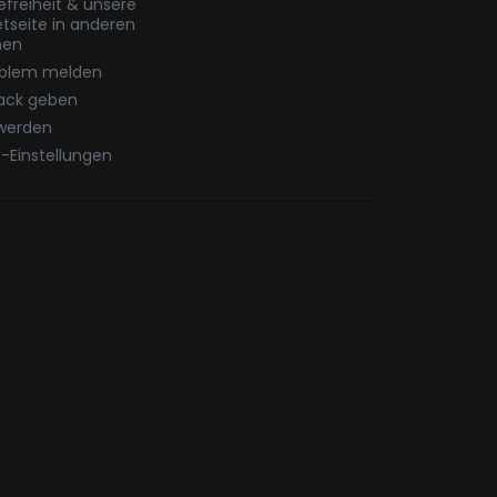
refreiheit & unsere
etseite in anderen
hen
oblem melden
ack geben
werden
-Einstellungen