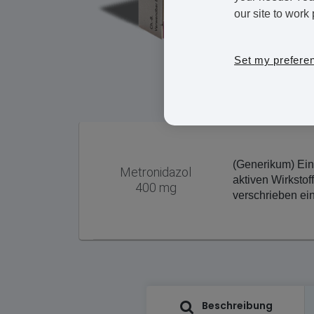
our site to work 
Set my prefere
(Generikum) Ein
Metronidazol
aktiven Wirksto
400 mg
verschrieben ei
Beschreibung