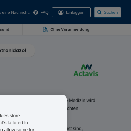
 eine Nachricht:
FAQ
Einloggen
Suchen
rsand
Ohne Voranmeldung
tronidazol
 von Anwendungsmöglichkeiten. Die Medizin wird
llen und durch Protozoen verursachten
kies store
’s tailored to
ionen, auch wenn sie nicht so ernst sind,
to allow some for