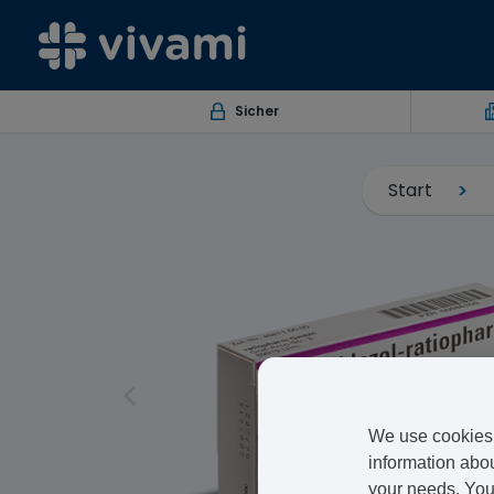
Sicher
Start
We use cookies 
information abou
your needs. You 