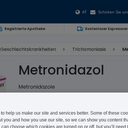
AT
Schicken Sie uns
Registrierte Apotheke
Kostenloser Expressve
Geschlechtskrankheiten
Trichomoniasis
Me
Metronidazol
Metronidazole
Metronidazol ist ein Antibiotikum mit einer Vielzahl
von Ärzten zur Behandlung einer Anzahl von bakterie
to help us make our site and services better. Some of these coo
Infektionen (z.B. Trichomoniasis) benutzt.
t you and how you use our site, so we can show you content that
Auf Vivami.co wissen wir, dass einige Arten von Infekt
can choose which cookies are turned on or off, but you’ll need 