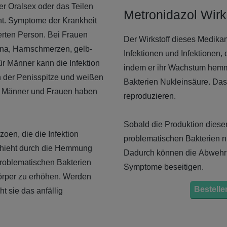
r Oralsex oder das Teilen
Metronidazol Wirk
ht. Symptome der Krankheit
erten Person. Bei Frauen
Der Wirkstoff dieses Medikam
na, Harnschmerzen, gelb-
Infektionen und Infektionen,
r Männer kann die Infektion
indem er ihr Wachstum hemm
der Penisspitze und weißen
Bakterien Nukleinsäure. Das 
ten Männer und Frauen haben
reproduzieren.
Sobald die Produktion dieser 
zoen, die die Infektion
problematischen Bakterien n
schieht durch die Hemmung
Dadurch können die Abwehrkrä
problematischen Bakterien
Symptome beseitigen.
örper zu erhöhen. Werden
Bestellen
t sie das anfällig