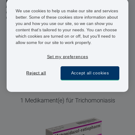
Hier können Sie Ihre Trichomoniasis Medikamente online
bestellen. Auf Vivami.co bieten wir Ihnen eine private Online-
We use cookies to help us make our site and services
Beratung und sobald Ihre Bestellung genehmigt ist, wird sie von
better. Some of these cookies store information about
unserer Partner-Apotheke innerhalb von 24 h an Sie gesendet.
you and how you use our site, so we can show you
content that’s tailored to your needs. You can choose
Registrierte Ärzte und Apotheker
which cookies are turned on or off, but you’ll need to
allow some for our site to work properly.
24 h Lieferung
Sichere Bezahlung
Set my preferences
Reject all
Accept all cookies
1 Medikament(e) für Trichomoniasis