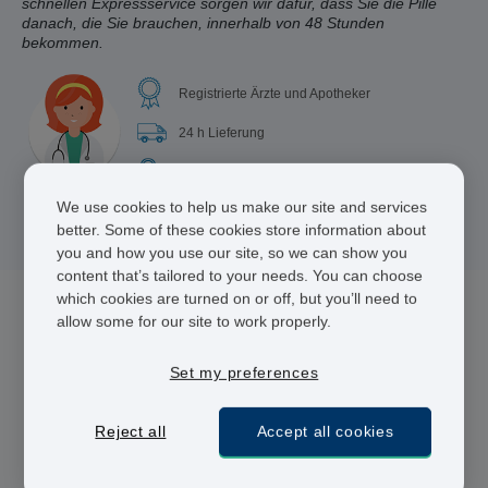
schnellen Expressservice sorgen wir dafür, dass Sie die Pille
danach, die Sie brauchen, innerhalb von 48 Stunden
bekommen.
Registrierte Ärzte und Apotheker
24 h Lieferung
Sichere Bezahlung
We use cookies to help us make our site and services
better. Some of these cookies store information about
you and how you use our site, so we can show you
content that’s tailored to your needs. You can choose
which cookies are turned on or off, but you’ll need to
allow some for our site to work properly.
3 Medikament(e) für Pille danach
Set my preferences
Reject all
Accept all cookies