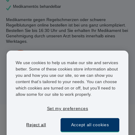
Medikamentös behandelbar
Medikamente gegen Regelschmerzen oder schwere
Regelblutungen online bestellen ist bei uns ganz unkompliziert.
Bestellen Sie bis 16:30 Uhr und Sie erhalten Ihr Medikament bei
Genehmigung durch unseren Arzt bereits innerhalb eines
Werktages.
Registrierte Ärzte und Apotheker
We use cookies to help us make our site and services
24 h Lieferung
better. Some of these cookies store information about
you and how you use our site, so we can show you
Sichere Bezahlung
content that’s tailored to your needs. You can choose
which cookies are turned on or off, but you’ll need to
allow some for our site to work properly.
Set my preferences
3 Medikament(e) für Regelschmerzen und
Reject all
Accept all cookies
starke Regelblutungen