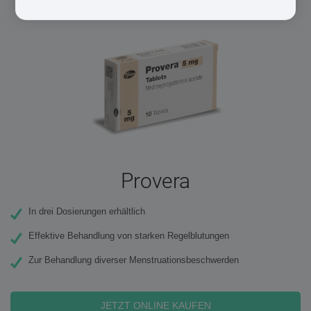
Provera
In drei Dosierungen erhältlich
Effektive Behandlung von starken Regelblutungen
Zur Behandlung diverser Menstruationsbeschwerden
JETZT ONLINE KAUFEN