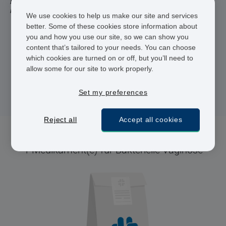
Behandlung für Beschwerden wie diese zu suchen. Deshalb
haben wir für Sie unser einfaches Bestellsystem entwickelt.
We use cookies to help us make our site and services
better. Some of these cookies store information about
Registrierte Ärzte und Apotheker
you and how you use our site, so we can show you
content that’s tailored to your needs. You can choose
24 h Lieferung
which cookies are turned on or off, but you’ll need to
allow some for our site to work properly.
Sichere Bezahlung
Set my preferences
Reject all
Accept all cookies
1 Medikament(e) für Bakterielle Vaginose