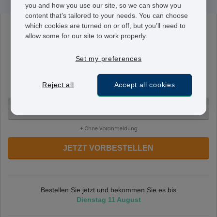
you and how you use our site, so we can show you
content that’s tailored to your needs. You can choose
which cookies are turned on or off, but you’ll need to
Upostelle
allow some for our site to work properly.
1500 µg
Diese Notfallverhütung besteht aus 1 Tablette, die 1500
Set my preferences
µg Levonorgestrel enthält. Sie wird einmalig
eingenommen, spätestens 72 Stunden nach dem
Reject all
Accept all cookies
ungeschützten Geschlechtsverkehr.
1 Tablette - 71,95 €
+ Ohne Voranmeldung
JETZT VORBESTELLEN
Bestellen Sie jetzt und bekommen Sie es bis
Dienstag 11 August