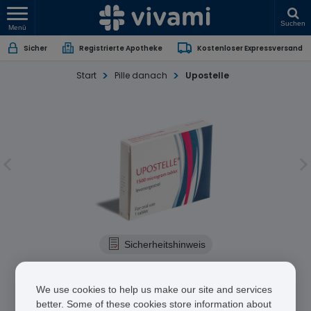
Suchen
Menü
Sicher
Registrierte Apotheke
Kostenloser Expressversand
Start
Pille danach
Upostelle
Sicherheitshinweis
Upostelle
We use cookies to help us make our site and services
Levonorgestrel
better. Some of these cookies store information about