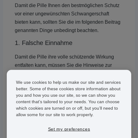
Damit die Pille Ihnen den bestmöglichen Schutz
vor einer ungewünschten Schwangerschaft
bieten kann, sollten Sie die im folgenden Beitrag
genannten Dinge unbedingt beachten.
1. Falsche Einnahme
Damit die Pille ihre volle schützende Wirkung
entfalten kann, müssen Sie die Hinweise zur
korrekten Anwendung unbedingt befolgen. Bei
der erstmaligen Anwendung der Pille wird Ihnen
We use cookies to help us make our site and services
better. Some of these cookies store information about
der Arzt wahrscheinlich dazu raten, sie erstmals
you and how you use our site, so we can show you
am ersten Tag der Periode einzunehmen. So
content that’s tailored to your needs. You can choose
kann die Pille Sie direkt von Anfang an schützen.
which cookies are turned on or off, but you’ll need to
allow some for our site to work properly.
Außerdem können Sie sicher sein, dass Sie nicht
möglicherweise schon schwanger sind. Beginnen
Set my preferences
Sie an einem anderen Tag mit der Einnahme,