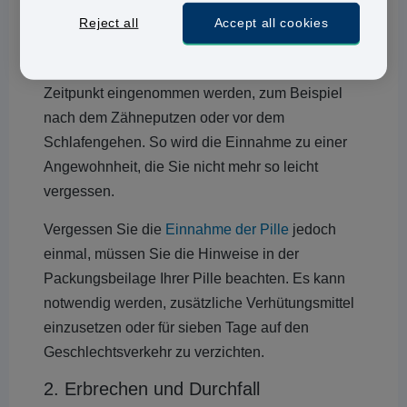
sollten Sie an den ersten sieben Tagen ein
Reject all
Accept all cookies
zusätzliches Verhütungsmittel verwenden.
Die Pille sollte täglich möglichst zum gleichen
Zeitpunkt eingenommen werden, zum Beispiel
nach dem Zähneputzen oder vor dem
Schlafengehen. So wird die Einnahme zu einer
Angewohnheit, die Sie nicht mehr so leicht
vergessen.
Vergessen Sie die
Einnahme der Pille
jedoch
einmal, müssen Sie die Hinweise in der
Packungsbeilage Ihrer Pille beachten. Es kann
notwendig werden, zusätzliche Verhütungsmittel
einzusetzen oder für sieben Tage auf den
Geschlechtsverkehr zu verzichten.
2. Erbrechen und Durchfall