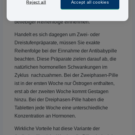
Reject all
Accept all cookies
exakt die gleiche Menge an Hormonen (meist 20
– 30 Mikrogramm) und Sie können die Pillen in
beliebiger Reihenfolge einnehmen.
Handelt es sich dagegen um Zwei- oder
Dreistufenpräparate, müssen Sie exakte
Reihenfolge bei der Einnahme der Antibabypille
beachten. Diese Präparate zielen darauf ab, die
natürlichen hormonellen Schwankungen im
Zyklus nachzuahmen. Bei der Zweiphasen-Pille
ist in der ersten Woche nur Östrogen enthalten,
erst ab der zweiten Woche kommt Gestagen
hinzu. Bei der Dreiphasen-Pille haben die
Tabletten jede Woche eine unterschiedliche
Konzentration an Hormonen.
Wirkliche Vorteile hat diese Variante der