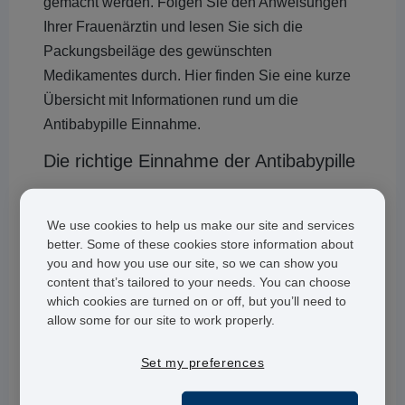
gemacht werden. Folgen Sie den Anweisungen
Ihrer Frauenärztin und lesen Sie sich die
Packungsbeiläge des gewünschten
Medikamentes durch. Hier finden Sie eine kurze
Übersicht mit Informationen rund um die
Antibabypille Einnahme.
Die richtige Einnahme der Antibabypille
Die ersten Antibabypillen waren noch richtige
We use cookies to help us make our site and services
"Hormonbomben", die zum Teil zu schweren
better. Some of these cookies store information about
Nebenwirkungen führen. Heute sind die
you and how you use our site, so we can show you
Hormonanteile so niedrig, dass in Mikrogramm
content that’s tailored to your needs. You can choose
gerechnet wird. Daher wird die reguläre
which cookies are turned on or off, but you’ll need to
allow some for our site to work properly.
Antibabypille heute auch häufig als Mikropille
bezeichnet. Die korrekte Einnahme der Mikropille
Set my preferences
ist ein Kinderspiel, wenn es sich um
Einphasenpräparate handelt: Jede Pille enthält