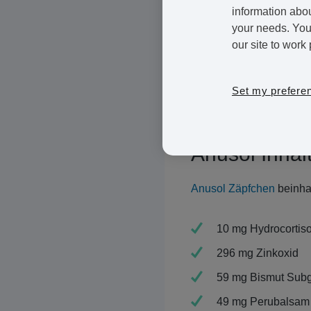
information abou
Hämorrhoiden
sind Gefä
your needs. You 
Dies liegt in den meiste
our site to work 
was dazu führt, dass sic
Set my prefere
Alle Antworten zu den a
Informationsseite
; alle 
Anusol Inhalt
Anusol Zäpfchen
beinhal
10 mg Hydrocortiso
296 mg Zinkoxid
59 mg Bismut Subg
49 mg Perubalsam