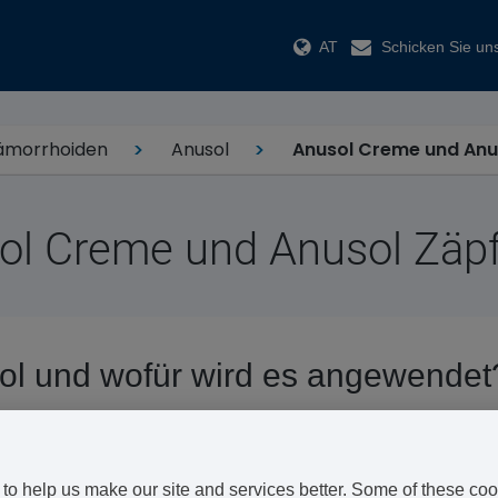
AT
Schicken Sie uns
ämorrhoiden
Anusol
Anusol Creme und Anu
ol Creme und Anusol Zäp
ol und wofür wird es angewendet
ol Zäpfchen sind
Medikamente zur Behandlung von Hämorrhoi
ieben.
to help us make our site and services better. Some of these coo