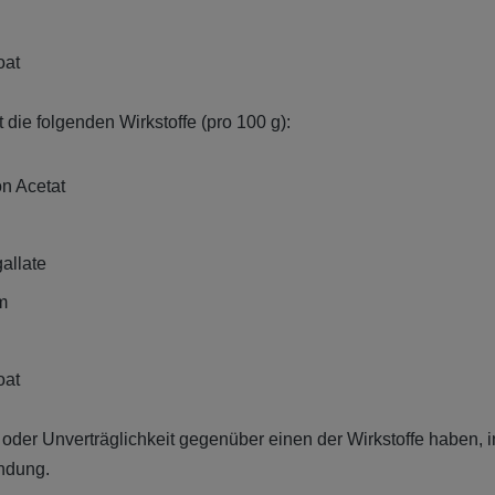
oat
 die folgenden Wirkstoffe (pro 100 g):
on Acetat
allate
m
oat
e oder Unverträglichkeit gegenüber einen der Wirkstoffe haben, i
endung.