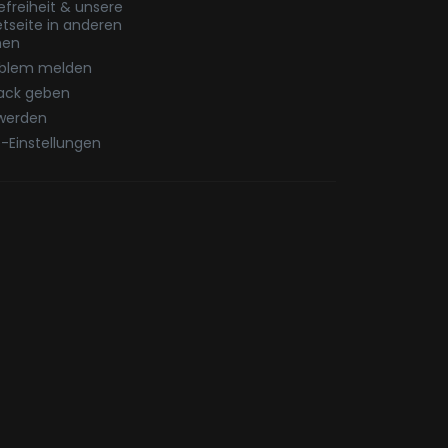
refreiheit & unsere
etseite in anderen
hen
oblem melden
ack geben
werden
-Einstellungen