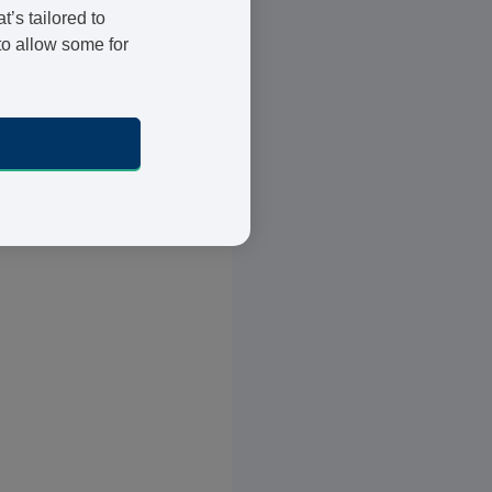
’s tailored to
her Blutdruck herrscht.
to allow some for
hfall oder Verstopfungen
 unserer