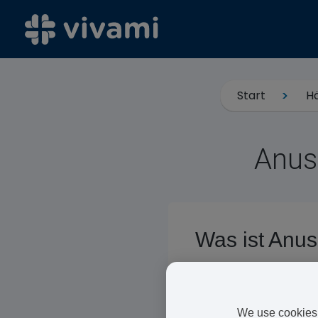
Start
H
Anus
Was ist Anus
Anusol Creme und Anus
werden von McNeil vertr
We use cookies 