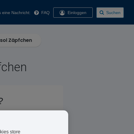
 eine Nachricht:
FAQ
Einloggen
Suchen
sol Zäpfchen
fchen
?
den
. Beide Medikamente
kies store