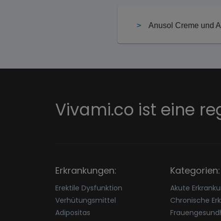
Anusol Creme und A
Vivami.co ist eine re
Erkrankungen:
Kategorien:
Erektile Dysfunktion
Akute Erkrank
Verhütungsmittel
Chronische Er
Adipositas
Frauengesundh