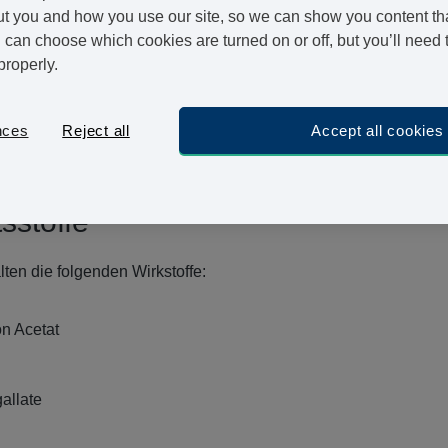
t you and how you use our site, so we can show you content that
ßpolster, die um den After herum entstehen, wenn dort ein zu ho
can choose which cookies are turned on or off, but you’ll need 
n Fällen an der Verdauung; der Betroffene hat oft entweder Durc
properly.
h der Blutdruck um den After herum erhöht.
nces
Reject all
Accept all cookies
m häufigsten gestellten Fragen zu Hämorrhoiden finden Sie auf
weiteren Informationen bezüglich Hämorrhoiden finden Sie
hier
.
sstoffe
ten die folgenden Wirkstoffe:
n Acetat
allate