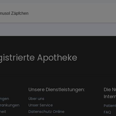
nusol Zäpfchen
gistrierte Apotheke
Unsere Dienstleistungen:
Die N
Inter
ungen
Über uns
krankungen
Unser Service
Patien
eit
Datenschutz Online
FAQ