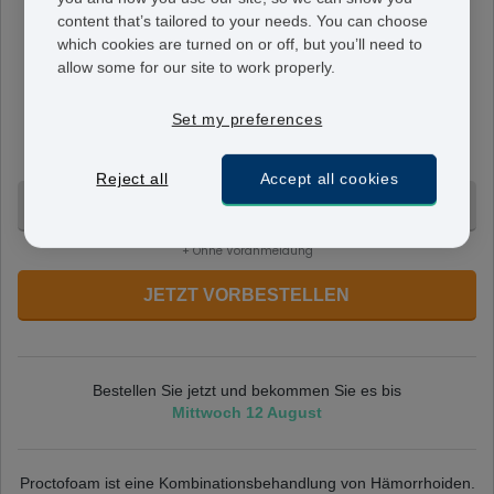
content that’s tailored to your needs. You can choose
Proctofoam HC
which cookies are turned on or off, but you’ll need to
0,01
allow some for our site to work properly.
Ein Kanister von Proctofoam enthält 40 Dosen, mit 1%
Hydrocortisonacetat und 1% des Pramocain
Set my preferences
Hydrochlorid. Dies kann nicht öfter als vier Mal am Tag
angewendet werden.
Reject all
Accept all cookies
1 Tube - 62,95 €
+ Ohne Voranmeldung
JETZT VORBESTELLEN
Bestellen Sie jetzt und bekommen Sie es bis
Mittwoch 12 August
Proctofoam ist eine Kombinationsbehandlung von Hämorrhoiden.