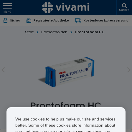
Suchen
Menü
Sicher
Registrierte Apotheke
Kostenloser Expressversand
Start
Hämorrhoiden
Proctofoam HC
Proctofoam HC
Hydrocortisone Acetate/Pramoxine Hydrochloride
We use cookies to help us make our site and services
better. Some of these cookies store information about
you and how you use our site, so we can show you