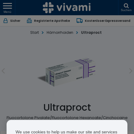
Suchen
Menü
Sicher
Registrierte Apotheke
Kostenloser Expressversand
Start
Hämorrhoiden
Ultraproct
Ultraproct
Fluocortolone Pivalate/Fluocortolone Hexanoate/Cinchocaine
We use cookies to help us make our site and services