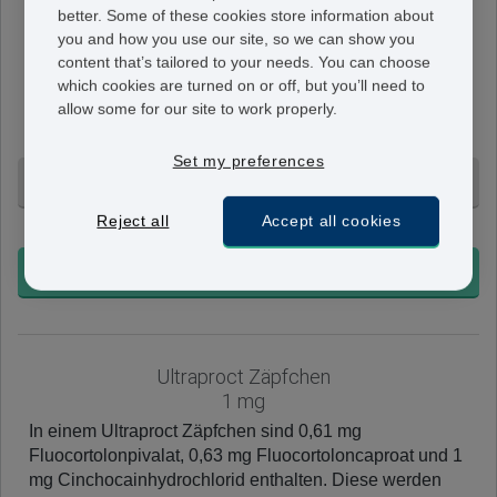
better. Some of these cookies store information about
Ultraproct Salbe
you and how you use our site, so we can show you
5%
content that’s tailored to your needs. You can choose
Ultraproct Salbe enthält 0,92 mg Fluocortolonpivalat,
which cookies are turned on or off, but you’ll need to
0,95 mg Fluocortoloncaproat und 5 mg
allow some for our site to work properly.
Cinchocainhydrochlorid pro 1 g Salbe.
Set my preferences
1 Tube - 72,95 €
Reject all
Accept all cookies
+ Ohne Voranmeldung
BESTELLEN
Ultraproct Zäpfchen
1 mg
In einem Ultraproct Zäpfchen sind 0,61 mg
Fluocortolonpivalat, 0,63 mg Fluocortoloncaproat und 1
mg Cinchocainhydrochlorid enthalten. Diese werden