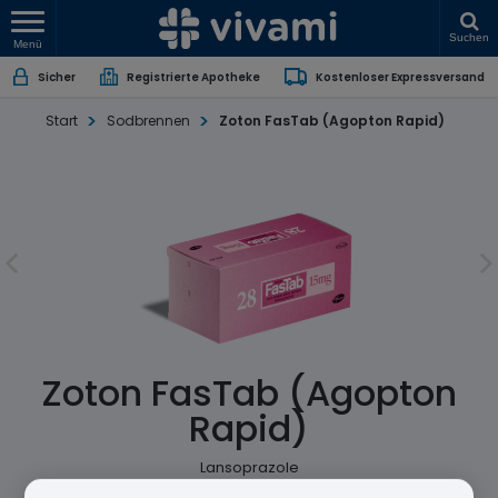
Suchen
Menü
Sicher
Registrierte Apotheke
Kostenloser Expressversand
Start
Sodbrennen
Zoton FasTab (Agopton Rapid)
Zoton FasTab (Agopton
Rapid)
Lansoprazole