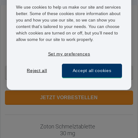
We use cookies to help us make our site and services
better. Some of these cookies store information about
Zoton Schmelztablette
you and how you use our site, so we can show you
15 mg
content that’s tailored to your needs. You can choose
Eine Tablette enthält 15 mg Lansoprazol. Dies
which cookies are turned on or off, but you’ll need to
entsprecht der gewöhnlichen Dosis zum Beginn einer
allow some for our site to work properly.
Behandlung von Sodbrennen. Über einen Zeitraum von
bis zu vier Wochen wird täglich eine Tablette
Set my preferences
eingenommen.
Reject all
Accept all cookies
28 Tabletten - 69,95 €
+ Ohne Voranmeldung
JETZT VORBESTELLEN
Zoton Schmelztablette
30 mg