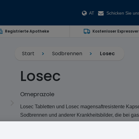
AT
Schicken Sie uns
Registrierte Apotheke
Kostenloser Expressve
Start
Sodbrennen
Losec
Losec
Omeprazole
Losec Tabletten und Losec magensaftresistente Kaps
Sodbrennen und anderer Krankheitsbilder, die bei gas
können. Losec Mups werden in Deutschland unter de
Es ist nicht schwer, das passende rezeptpflichtige Me