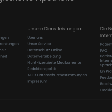
Unsere Dienstleistungen:
Die N
Inter
ungen
Über uns
krankungen
Unser Service
Patien
eit
Datenschutz Online
FAQ
Barrie
heit
Datenverarbeitung
Intern
Nicht-lizenzierte Medikamente
Sprac
Redaktionspolitik
Ein Pr
AGBs Datenschutzbestimmungen
Feedb
Impressum
Besch
Cookie