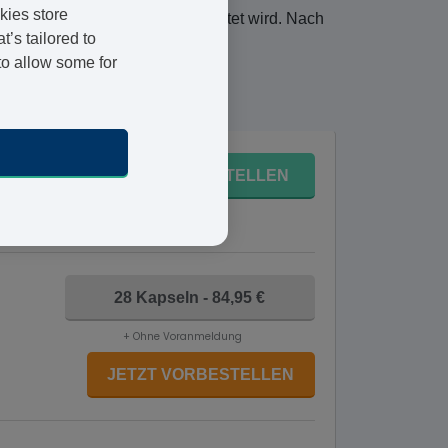
kies store
nem registrierten Arzt ausgewertet wird. Nach
’s tailored to
 Arbeitstag zugeschickt.
to allow some for
ntag 10 August
eln - 93,95 €
BESTELLEN
Voranmeldung
28 Kapseln - 84,95 €
+ Ohne Voranmeldung
JETZT VORBESTELLEN