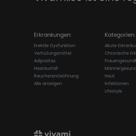
Erkrankungen:
Kategorien:
Erektile Dysfunktion
Akute Erkrank
Verhütungsmittel
Chronische Er
Adipositas
Frauengesundh
Haarausfall
Männergesund
Raucherentwöhnung
Haut
Alle anzeigen
Infektionen
Lifestyle