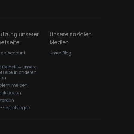
utzung unserer
Unsere sozialen
netseite:
Medien
ten Account
Unser Blog
refreiheit & unsere
etseite in anderen
hen
oblem melden
ack geben
werden
-Einstellungen