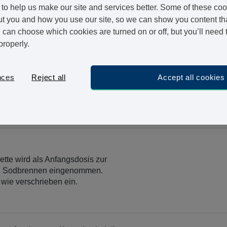
to help us make our site and services better. Some of these coo
Füllen Sie unseren Online-Fragebogen aus, der von ei
t you and how you use our site, so we can show you content that
der Freigabe erhalten Sie Ihr Medikament in nur einem
can choose which cookies are turned on or off, but you’ll need 
Mo
Bestellen Sie jetzt und bekommen Sie es bis
properly.
nces
Reject all
Accept all cookies
28 Kaps
enthält 20 mg Omeptrazol. Nehmen
chrieben ein.
+ Ohne 
ette wird als Anfangsdosis zur
n Sodbrennen eingenommen.
wie verschrieben ein.