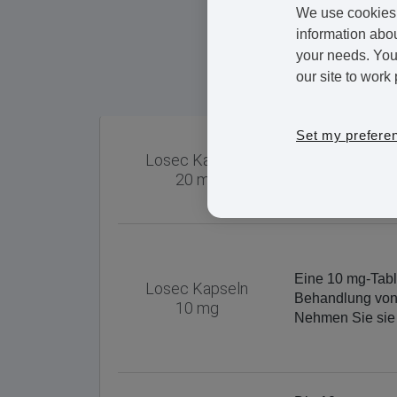
We use cookies 
information abou
your needs. You 
our site to work 
Set my prefere
Losec Kapseln
Diese Tablette 
20 mg
Sie sie wie vers
Eine 10 mg-Tabl
Losec Kapseln
Behandlung vo
10 mg
Nehmen Sie sie 