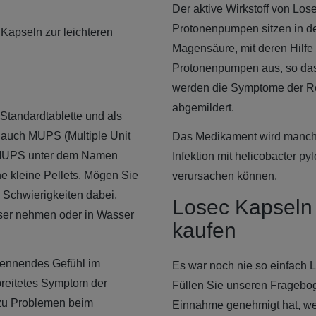
Der aktive Wirkstoff von L
Protonenpumpen sitzen in d
 Kapseln zur leichteren
Magensäure, mit deren Hilfe
Protonenpumpen aus, so das
werden die Symptome der Ref
abgemildert.
Standardtablette und als
 auch MUPS (Multiple Unit
Das Medikament wird manchm
e MUPS unter dem Namen
Infektion mit helicobacter p
e kleine Pellets. Mögen Sie
verursachen können.
 Schwierigkeiten dabei,
Losec Kapseln 
sser nehmen oder in Wasser
kaufen
rennendes Gefühl im
Es war noch nie so einfach L
breitetes Symptom der
Füllen Sie unseren Frageboge
 zu Problemen beim
Einnahme genehmigt hat, we