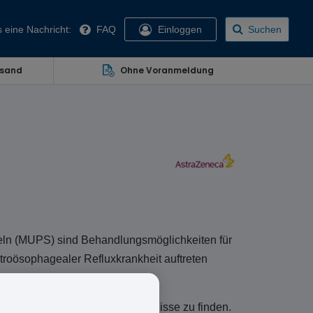
 eine Nachricht:
FAQ
Einloggen
Suchen
rsand
Ohne Voranmeldung
eln (MUPS) sind Behandlungsmöglichkeiten für
troösophagealer Refluxkrankheit auftreten
m Namen Antra Mups vertrieben.
dikament für die eigenen Bedürfnisse zu finden.