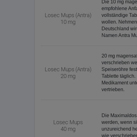
Die 10 mg magen
empfohlene Anfan
Losec Mups (Antra)
vollständige Ta
10 mg
wollen. Nehmen 
Deutschland wi
Namen Antra Mu
20 mg magensaf
verschrieben w
Losec Mups (Antra)
Speiseröhre fes
20 mg
Tablette täglich
Medikament unt
vertrieben.
Die Maximaldosi
Losec Mups
werden, wenn si
40 mg
unzureichend he
wie verschriebe