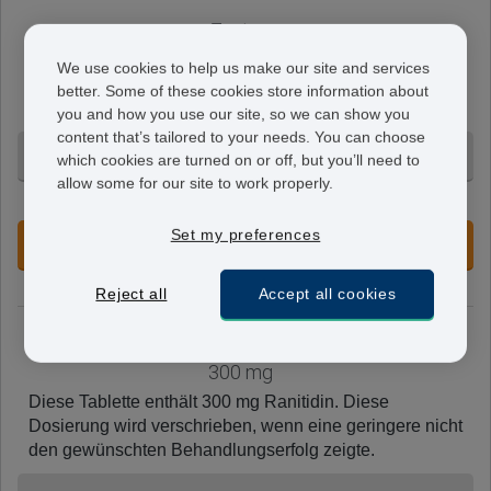
Zantac
150 mg
We use cookies to help us make our site and services
Die Tablette enthält 150 mg Ranitidin. Bei Sodbrennen
better. Some of these cookies store information about
werden sie gewöhnlich zweimal am Tag eingenommen.
you and how you use our site, so we can show you
content that’s tailored to your needs. You can choose
60 Tabletten - 67,95 €
which cookies are turned on or off, but you’ll need to
allow some for our site to work properly.
+ Ohne Voranmeldung
Set my preferences
JETZT VORBESTELLEN
Reject all
Accept all cookies
Zantac
300 mg
Diese Tablette enthält 300 mg Ranitidin. Diese
Dosierung wird verschrieben, wenn eine geringere nicht
den gewünschten Behandlungserfolg zeigte.