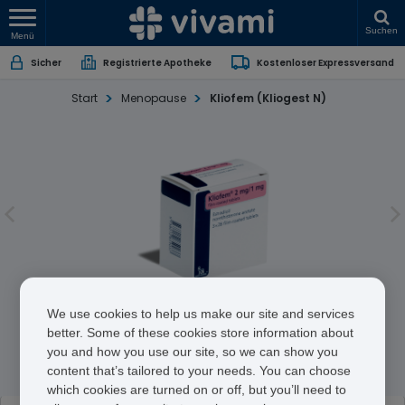
Suchen
Menü
Sicher
Registrierte Apotheke
Kostenloser Expressversand
Start
Menopause
Kliofem (Kliogest N)
Kliofem (Kliogest N)
We use cookies to help us make our site and services
better. Some of these cookies store information about
you and how you use our site, so we can show you
Estradiol Hemihydrate/Norethisterone Acetate
content that’s tailored to your needs. You can choose
which cookies are turned on or off, but you’ll need to