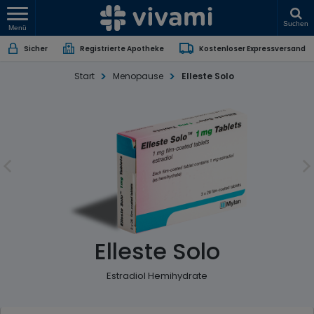
Suchen
Menü
Sicher
Registrierte Apotheke
Kostenloser Expressversand
Start
Menopause
Elleste Solo
Elleste Solo
Estradiol Hemihydrate