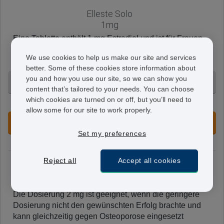
Elleste Solo
1mg
Eine Tablette enthält 1 mg Estradiol und ist für Frauen
geeignet, die sich die Gebärmutter chirurgisch haben
We use cookies to help us make our site and services
entfernen lassen.
better. Some of these cookies store information about
you and how you use our site, so we can show you
3 Monate - 73,95 €
content that’s tailored to your needs. You can choose
which cookies are turned on or off, but you’ll need to
+ Ohne Voranmeldung
allow some for our site to work properly.
JETZT VORBESTELLEN
Set my preferences
Reject all
Accept all cookies
Elleste Solo
2mg
Die Dosierung 2 mg ist geeignet, wenn die geringere
Dosierung nicht den gewünschten Erfolg brachte und
kann gleichzeitig gegen Osteoporose eingesetzt