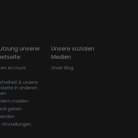
utzung unserer
Unsere sozialen
netseite:
Medien
ten Account
Unser Blog
refreiheit & unsere
etseite in anderen
hen
oblem melden
ack geben
werden
-Einstellungen