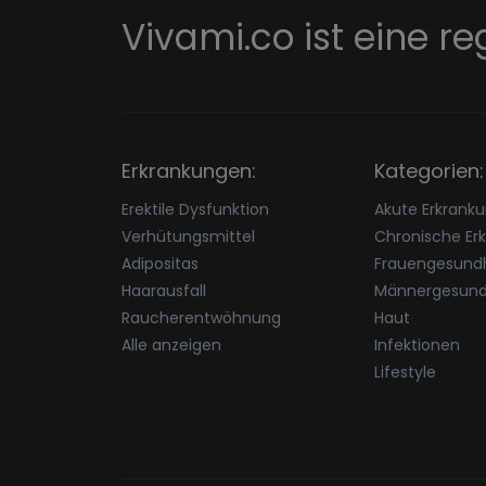
Vivami.co ist eine re
Erkrankungen:
Kategorien:
Erektile Dysfunktion
Akute Erkrank
Verhütungsmittel
Chronische Er
Adipositas
Frauengesundh
Haarausfall
Männergesund
Raucherentwöhnung
Haut
Alle anzeigen
Infektionen
Lifestyle