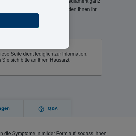
ei Vivami.co bekommen Sie Ihr Mediament ganz
chen Fragebogen aus und wir senden Ihnen Ihr
se Seite dient lediglich zur Information.
ie sich bitte an Ihren Hausarzt.
ngen
Q&A
en die Symptome in milder Form auf, sodass ihnen