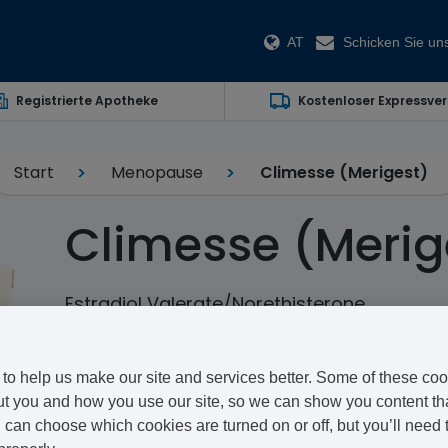
AT
Schicken Sie uns
Registrierte Apotheke
Kostenloser Expressve
Start
Menopause
Climesse (Merigest)
Climesse (Merig
Estradiol Valerate/Norethisterone
Merigest, auch als Climesse bekannt, ist eine kombini
kann, die Symptome der Menopause zu vermindern.
to help us make our site and services better. Some of these coo
t you and how you use our site, so we can show you content that
Die Zeit zu finden, um Ihr Medikament zur Behandlu
can choose which cookies are turned on or off, but you’ll need 