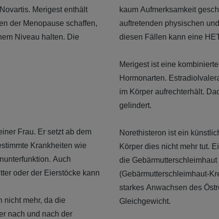
Novartis. Merigest enthält
kaum Aufmerksamkeit gesche
en der Menopause schaffen,
auftretenden physischen un
nem Niveau halten. Die
diesen Fällen kann eine HET
Merigest ist eine kombinierte
Hormonarten. Estradiolvalera
im Körper aufrechterhält. 
gelindert.
iner Frau. Er setzt ab dem
Norethisteron ist ein künstl
bestimmte Krankheiten wie
Körper dies nicht mehr tut.
nunterfunktion. Auch
die Gebärmutterschleimhaut
tter oder der Eierstöcke kann
(Gebärmutterschleimhaut-Kreb
starkes Anwachsen des Östro
 nicht mehr, da die
Gleichgewicht.
per nach und nach der