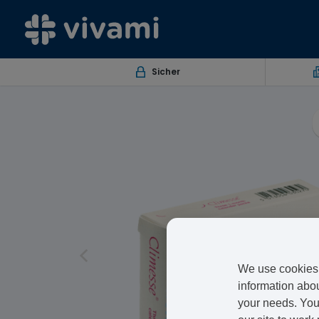
Sicher
We use cookies 
information abou
your needs. You 