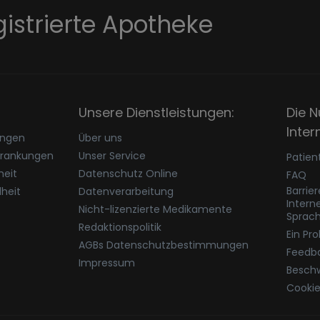
gistrierte Apotheke
Unsere Dienstleistungen:
Die N
Inter
ungen
Über uns
krankungen
Unser Service
Patien
eit
Datenschutz Online
FAQ
Barrie
heit
Datenverarbeitung
Intern
Nicht-lizenzierte Medikamente
Sprac
Redaktionspolitik
Ein Pr
AGBs Datenschutzbestimmungen
Feedb
Impressum
Besch
Cookie