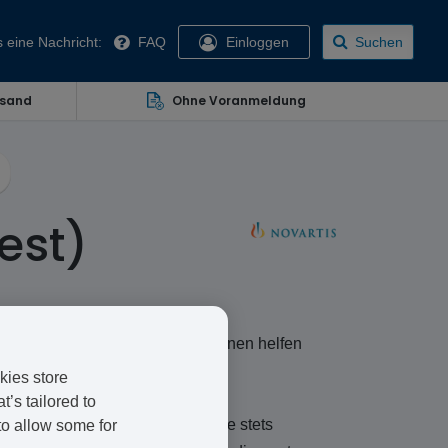
 eine Nachricht:
FAQ
Einloggen
Suchen
rsand
Ohne Voranmeldung
est)
erte Hormonersatztablette, die Ihnen helfen
kies store
’s tailored to
ng von Symptomen der Menopause stets
to allow some for