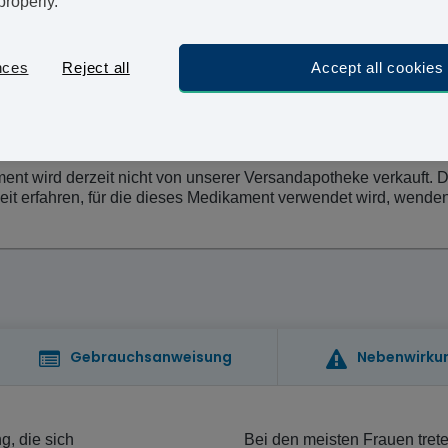
properly.
persönlich abzuholen, kann sehr schwer sein. Hier b
unkompliziert: Füllen Sie einfach unseren medizinis
Medikament bereits innerhalb eines Werktages zu.
nces
Reject all
Accept all cookies
nt wird derzeit nicht von unserer Versandapotheke verkauft. Die
 erfahren, für die dieses Medikament verwendet wird, wenden S
Gebrauchsanweisung
Nebenwirku
g, die sich
Bei den meisten Frauen tret