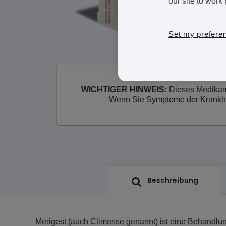
our site to work 
Set my prefere
WICHTIGER HINWEIS:
Dieses Medikame
Wenn Sie Symptome der Krankheit
Beschreibung
Merigest (auch Climesse genannt) ist eine Behandlun