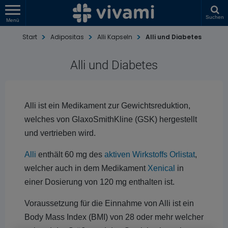
Suchen
Menü
Start
Adipositas
Alli Kapseln
Alli und Diabetes
Alli und Diabetes
Alli ist ein Medikament zur Gewichtsreduktion,
welches von GlaxoSmithKline (GSK) hergestellt
und vertrieben wird.
Alli
enthält 60 mg des
aktiven Wirkstoffs Orlistat
,
welcher auch in dem Medikament
Xenical
in
einer Dosierung von 120 mg enthalten ist.
Voraussetzung für die Einnahme von Alli ist ein
Body Mass Index (BMI) von 28 oder mehr welcher