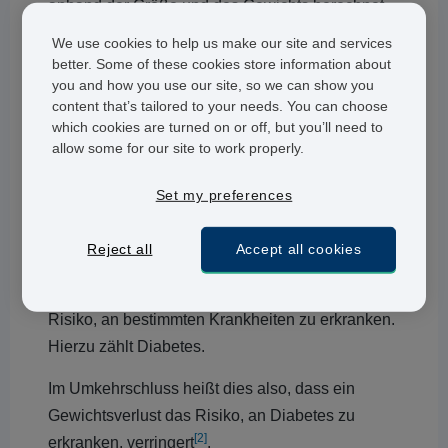
anhand der Größe und des Gewichts berechnet
wird.
We use cookies to help us make our site and services
better. Some of these cookies store information about
Alle Informationen zu der Wirkung von Alli und
you and how you use our site, so we can show you
dem aktiven Wirkstoff Orlistat können Sie auf
content that’s tailored to your needs. You can choose
which cookies are turned on or off, but you’ll need to
unserer Informationsseite nachlesen.
allow some for our site to work properly.
Alli und Diabetes: Was Sie wissen
sollten
Set my preferences
Fast jeder zweite Deutsche - 64% der Männer
Reject all
Accept all cookies
[1]
und 49% der Frauen - ist übergewichtig
. Mit
dem Übergewicht steigt natürlich auch das
Risiko, an bestimmten Krankheiten zu erkranken.
Hierzu zählt Diabetes.
Im Umkehrschluss heißt dies also, dass ein
Gewichtsverlust das Risiko, an Diabetes zu
[2]
erkranken, verringert
.