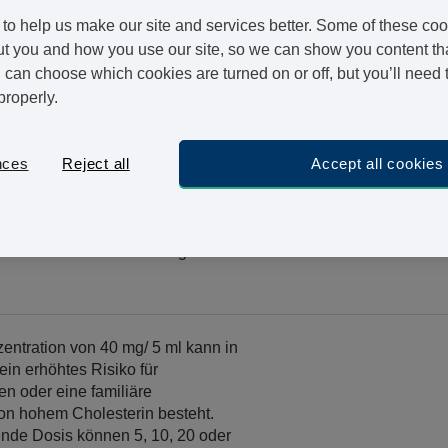
Hause geliefert zu bekommen.
to help us make our site and services better. Some of these coo
t you and how you use our site, so we can show you content that
Bei diesem Medikament handelt es sich um ein Generi
can choose which cookies are turned on or off, but you’ll need 
von der Verpackung auf dem Bild abweichen.
properly.
nces
Reject all
Accept all cookies
t enthält 20 mg/ 5 ml Simvastatin
he Tagesdosis zur Behandlung
lesterinspiegels können 10, 20
 zwei oder drei Anwendungen
entration von 40 mg/ 5 ml kann in
ein erhöhtes Risiko für
n oder eine familiäre
on hohem Cholesterin besteht.
de Dosis können 5, 10, 20 oder