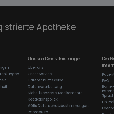
gistrierte Apotheke
Unsere Dienstleistungen:
Die N
Inter
ungen
Über uns
krankungen
Unser Service
Patien
eit
Datenschutz Online
FAQ
Barrie
heit
Datenverarbeitung
Intern
Nicht-lizenzierte Medikamente
Sprac
Redaktionspolitik
Ein Pr
AGBs Datenschutzbestimmungen
Feedb
Impressum