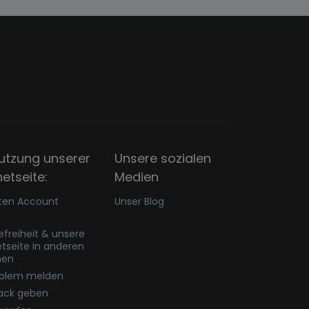
utzung unserer
Unsere sozialen
netseite:
Medien
ten Account
Unser Blog
refreiheit & unsere
etseite in anderen
hen
oblem melden
ack geben