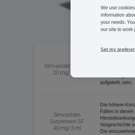
We use cookies 
information abou
your needs. You 
our site to work 
Set my prefere
Diese Flüssigkei
in. Eine typisc
Simvastatin Lösung
eines hohen Cho
20 mg/ 5 ml
oder 40 mg, auf
aufgeteilt, sein.
Die höhere Konz
Fällen in denen 
Simvastatin
Herzerkrankunge
Suspension SF
Vorgeschichte v
40 mg/ 5 ml
Die einzunehmen