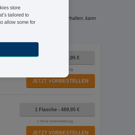
kies store
’s tailored to
kum. Die Verpackung, die Sie erhalten, kann
to allow some for
1 Flasche - 337,95 €
+ Ohne Voranmeldung
JETZT VORBESTELLEN
1 Flasche - 489,95 €
+ Ohne Voranmeldung
JETZT VORBESTELLEN