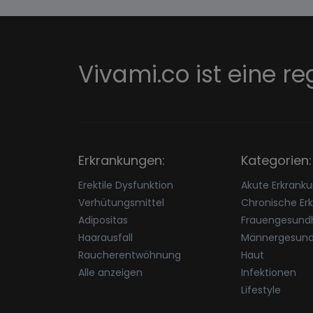
Vivami.co ist eine re
Erkrankungen:
Kategorien:
Erektile Dysfunktion
Akute Erkrank
Verhütungsmittel
Chronische Er
Adipositas
Frauengesundh
Haarausfall
Männergesund
Raucherentwöhnung
Haut
Alle anzeigen
Infektionen
Lifestyle