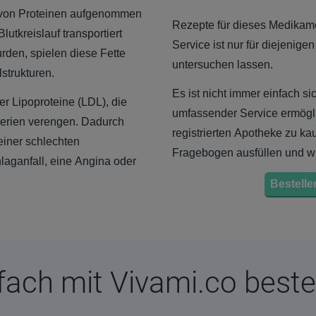
s von Proteinen aufgenommen
Rezepte für dieses Medikame
utkreislauf transportiert
Service ist nur für diejenige
rden, spielen diese Fette
untersuchen lassen.
strukturen.
Es ist nicht immer einfach 
er Lipoproteine (LDL), die
umfassender Service ermöglic
terien verengen. Dadurch
registrierten Apotheke zu k
 einer schlechten
Fragebogen ausfüllen und wi
aganfall, eine Angina oder
Bestellen
fach mit Vivami.co beste