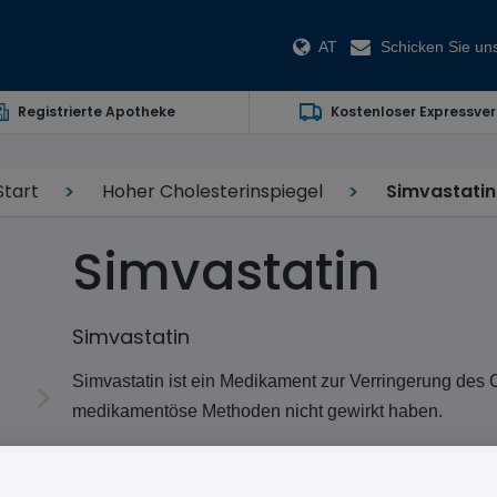
AT
Schicken Sie uns
Registrierte Apotheke
Kostenloser Expressve
Start
Hoher Cholesterinspiegel
Simvastatin
Simvastatin
Simvastatin
Simvastatin ist ein Medikament zur Verringerung des 
medikamentöse Methoden nicht gewirkt haben.
Es ist wirklich einfach Ihr Rezept für cholesterinsenk
Online-Service ermöglicht es Ihnen, Ihr Medikament g