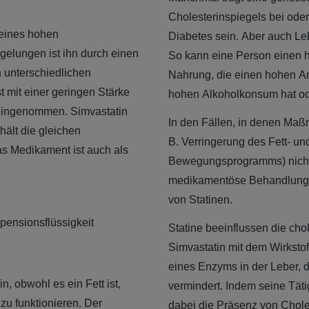
Cholesterinspiegels bei oder
 eines hohen
Diabetes sein. Aber auch Leb
gelungen ist ihn durch einen
So kann eine Person einen h
 unterschiedlichen
Nahrung, die einen hohen Ante
 mit einer geringen Stärke
hohen Alkoholkonsum hat od
 eingenommen. Simvastatin
In den Fällen, in denen Maß
hält die gleichen
B. Verringerung des Fett- u
Das Medikament ist auch als
Bewegungsprogramms) nicht 
medikamentöse Behandlung ve
von Statinen.
pensionsflüssigkeit
Statine beeinflussen die cho
Simvastatin mit dem Wirkstof
eines Enzyms in der Leber, d
, obwohl es ein Fett ist,
vermindert. Indem seine Täti
 zu funktionieren. Der
dabei die Präsenz von Chole