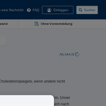
 eine Nachricht:
FAQ
Einloggen
Suchen
rsand
Ohne Voranmeldung
Cholesterinspiegels, wenn andere nicht
ende Arzneimittel online zu erneuern. Unser
anz einfach zu bestellen und zu sich nach