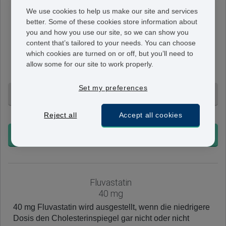
We use cookies to help us make our site and services
Fluvastatin
better. Some of these cookies store information about
20 mg
you and how you use our site, so we can show you
20 mg Fluvastatin ist in den meisten Fällen die
content that’s tailored to your needs. You can choose
empfohlene Anfangsdosis. Diese Kapseln können, wie
which cookies are turned on or off, but you’ll need to
von Ihrem Arzt verschrieben, einmal oder zweimal pro
allow some for our site to work properly.
Tag eingenommen werden.
Set my preferences
84 Kapseln - 77,95 €
Reject all
Accept all cookies
+ Ohne Voranmeldung
BESTELLEN
Fluvastatin
40 mg
40 mg Fluvastatin wird ausgestellt, wenn die niedrigere
Dosis den Cholesterinspiegel gar nicht oder nicht