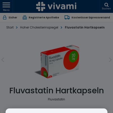
Suchen
Menü
Sicher
Registrierte Apotheke
Kostenloser Expressversand
Start
Hoher Cholesterinspiegel
Fluvastatin Hartkapseln
Fluvastatin Hartkapseln
Fluvastatin