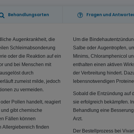
Behandlungsarten
Fragen und Antworte
dliche Augenkrankheit, die
Um die Bindehautentzündung 
weilen Schleimabsonderung
Salbe oder Augentropfen, um
ie oder die Reaktion auf ein
Minims, Chloramphenicol und
vor und bei Menschen mit
enthalten einen aktiven Wirk
ausgelöst durch
der Verbreitung hindert. Daz
rläuft zumeist milde, jedoch
lebensnotwendigen Protein
tionen zu vermeiden.
Sobald die Entzündung auf d
der Pollen handelt, reagiert
sie erfolgreich bekämpfen. I
n und gibt chemische
Behandlung eine Besserung ein
en Fällen können
Arzt.
 Allergiebereich finden
Der Bestellprozess bei Vivam