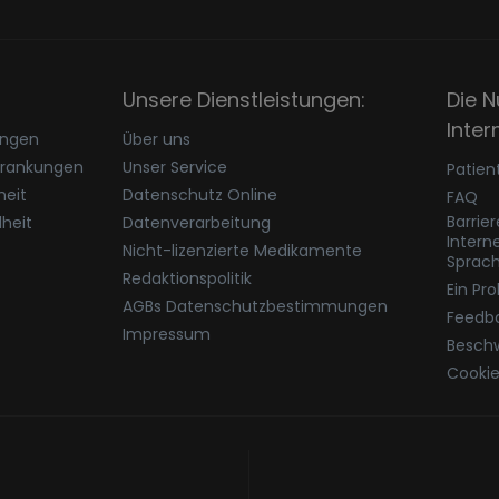
Unsere Dienstleistungen:
Die N
Inter
ungen
Über uns
krankungen
Unser Service
Patien
eit
Datenschutz Online
FAQ
Barrie
heit
Datenverarbeitung
Intern
Nicht-lizenzierte Medikamente
Sprac
Redaktionspolitik
Ein Pr
AGBs Datenschutzbestimmungen
Feedb
Impressum
Besch
Cookie