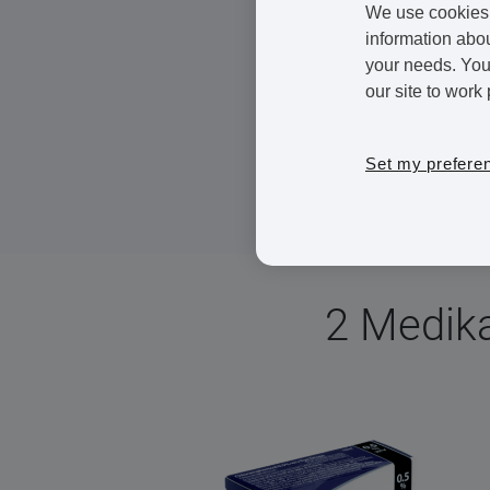
Kann mit Brennen ein
We use cookies 
information abou
Einfach behandelbar mi
your needs. You 
our site to work 
Unser vertraulicher Service 
benötigte Medikamente siche
Set my prefere
gewählte Behandlung gestatt
Wartezeit, keine Termine.
2 Medik