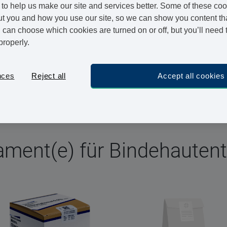
hergehen
to help us make our site and services better. Some of these coo
t you and how you use our site, so we can show you content that
t Antibiotika
can choose which cookies are turned on or off, but you’ll need 
properly.
bietet Ihnen eine bequeme wie verlässliche Möglichkeit,
r online zu bestellen und – nachdem unser Arzt die
nces
Reject all
Accept all cookies
et hat – innerhalb von 24 Stunden zu erhalten. Keine
ament(e) für Bindehauten