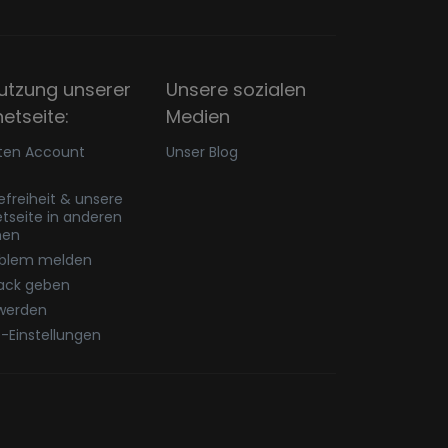
utzung unserer
Unsere sozialen
netseite:
Medien
ten Account
Unser Blog
refreiheit & unsere
etseite in anderen
hen
oblem melden
ack geben
werden
-Einstellungen