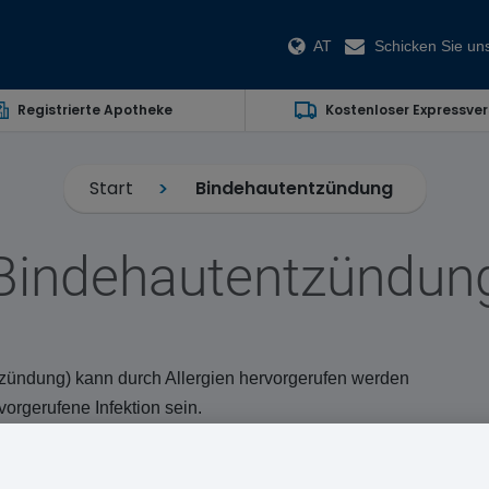
AT
Schicken Sie uns
Registrierte Apotheke
Kostenloser Expressve
Start
Bindehautentzündung
Bindehautentzündun
tzündung) kann durch Allergien hervorgerufen werden
rvorgerufene Infektion sein.
im Augen und ein übermäßiges Tränen