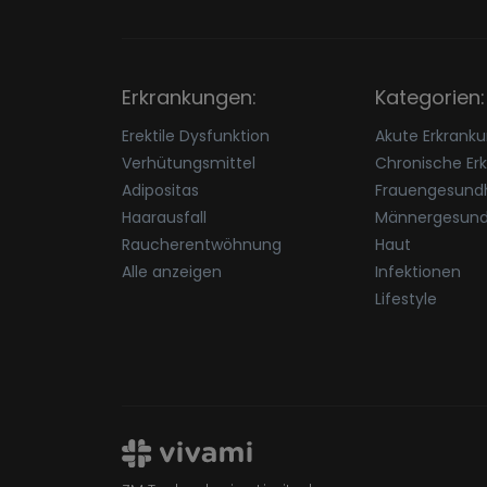
Erkrankungen:
Kategorien:
Erektile Dysfunktion
Akute Erkrank
Verhütungsmittel
Chronische Er
Adipositas
Frauengesundh
Haarausfall
Männergesund
Raucherentwöhnung
Haut
Alle anzeigen
Infektionen
Lifestyle