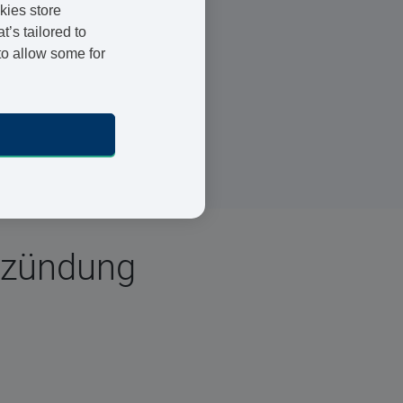
kies store
’s tailored to
to allow some for
Registrierte Ärzte und
Apotheker
24 h Lieferung
Sichere Bezahlung
tzündung