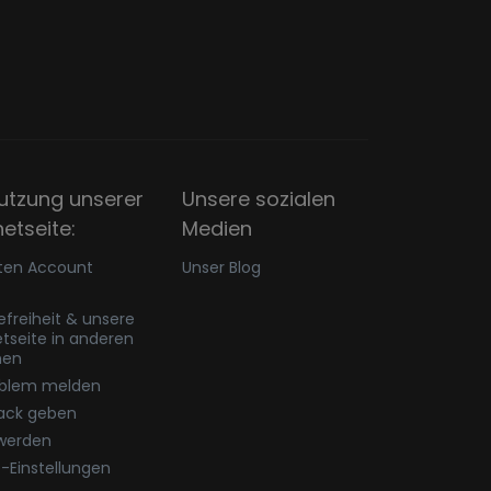
utzung unserer
Unsere sozialen
netseite:
Medien
ten Account
Unser Blog
refreiheit & unsere
etseite in anderen
hen
oblem melden
ack geben
werden
-Einstellungen