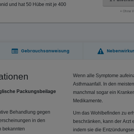
onid und hat 50 Hübe mit je 400
+ Ohne 
Gebrauchsanweisung
Nebenwirku
ationen
Wenn alle Symptome aufeina
Asthmaanfall. In den meisten
englische Packungsbeilage
manchmal sogar ein Krankenh
Medikamente.
entive Behandlung gegen
Um das Wohlbefinden zu erh
serscheinungen in den
beschränken, kann der Arzt e
n bekannten
indem sie die Entzündungse