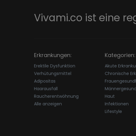
Vivami.co ist eine re
Erkrankungen:
Kategorien:
Erektile Dysfunktion
Akute Erkrank
Verhütungsmittel
Chronische Er
Adipositas
Frauengesundh
Haarausfall
Männergesund
Raucherentwöhnung
Haut
Alle anzeigen
Infektionen
Lifestyle