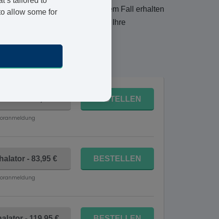
’s tailored to
cort für Sie geeignet ist. In diesem Fall erhalten
to allow some for
ch zugestellt wird. Sie erhalten Ihre
enstag 11 August
halator - 83,95 €
BESTELLEN
Voranmeldung
halator - 83,95 €
BESTELLEN
Voranmeldung
alator - 119,95 €
BESTELLEN