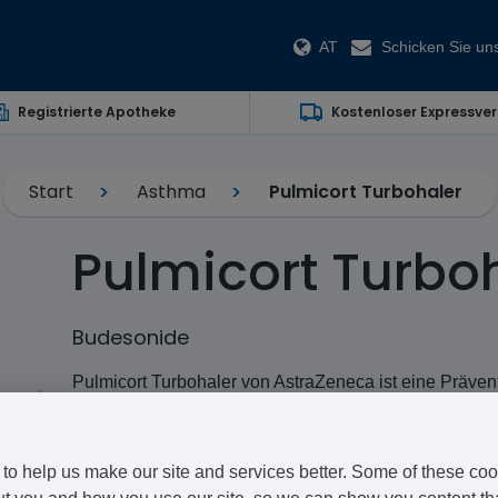
AT
Schicken Sie uns
Registrierte Apotheke
Kostenloser Expressve
Start
Asthma
Pulmicort Turbohaler
Pulmicort Turbo
Budesonide
Pulmicort Turbohaler von AstraZeneca ist eine Präven
enthält ein Kortokosteroid, um durch die Entzündun
Asthma zu reduzieren.
to help us make our site and services better. Some of these coo
Hier können Sie Pulmicort Turbohaler online kaufen.