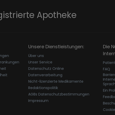
gistrierte Apotheke
Unsere Dienstleistungen:
Die N
Inter
ungen
Über uns
krankungen
Unser Service
Patien
eit
Datenschutz Online
FAQ
Barrie
heit
Datenverarbeitung
Intern
Nicht-lizenzierte Medikamente
Sprac
Redaktionspolitik
Ein Pr
AGBs Datenschutzbestimmungen
Feedb
Impressum
Besch
Cookie