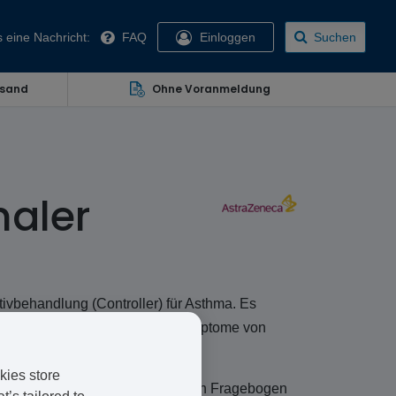
 eine Nachricht:
FAQ
Einloggen
Suchen
rsand
Ohne Voranmeldung
haler
tivbehandlung (Controller) für Asthma. Es
gshemmung das Auftreten der Symptome von
kies store
 Füllen Sie unseren medizinischen Fragebogen