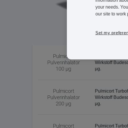
information abou
your needs. You 
our site to work 
Set my prefere
Pulmicort
Pulmicort Turboh
Pulverinhalator
Wirkstoff Budes
100 μg
μg.
Pulmicort
Pulmicort Turboh
Pulverinhalator
Wirkstoff Budes
200 μg
μg.
Pulmicort
Pulmicort Turboh