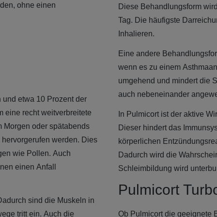
rden, ohne einen
Diese Behandlungsform wird
Tag. Die häufigste Darreich
Inhalieren.
Eine andere Behandlungsform
wenn es zu einem Asthmaanf
umgehend und mindert die S
auch nebeneinander angew
 und etwa 10 Prozent der
 eine recht weitverbreitete
In Pulmicort ist der aktive Wi
m Morgen oder spätabends
Dieser hindert das Immunsys
en hervorgerufen werden. Dies
körperlichen Entzündungsre
rgen wie Pollen. Auch
Dadurch wird die Wahrscheinl
nen einen Anfall
Schleimbildung wird unterb
Pulmicort Turb
 Dadurch sind die Muskeln in
e tritt ein. Auch die
Ob Pulmicort die geeignete B