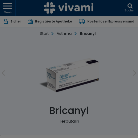
Suchen
Menü
Sicher
Registrierte Apotheke
Kostenloser Expressversand
Start
Asthma
Bricanyl
Bricanyl
Terbutalin