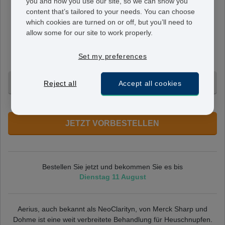
you and how you use our site, so we can show you
content that’s tailored to your needs. You can choose
NeoClarityn
which cookies are turned on or off, but you’ll need to
5 mg
allow some for our site to work properly.
Eine Tablette enthält 5 mg Desloratadin. Für den von
Ihrem Arzt angegebenen Zeitraum wird eine Tablette am
Set my preferences
Tag eingenommen.
30 Tabletten - 76,95 €
Reject all
Accept all cookies
+ Ohne Voranmeldung
JETZT VORBESTELLEN
Bestellen Sie jetzt und bekommen Sie es bis
Dienstag 11 August
Aerius, auch bekannt als NeoClarityn, von Merck Sharp und
Dohme ist eine weit verbreitete Behandlung für Heuschnupfen.