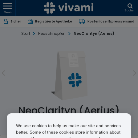
Suchen
Menü
Sicher
Registrierte Apotheke
Kostenloser Expressversand
Start
Heuschnupfen
NeoClarityn (Aerius)
NeoClarityn (Aerius)
Desloratadine
We use cookies to help us make our site and services
better. Some of these cookies store information about