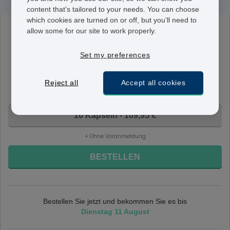
content that’s tailored to your needs. You can choose
which cookies are turned on or off, but you’ll need to
allow some for our site to work properly.
Tamiflu
75 mg
Set my preferences
Eine Tablette enthält 75 mg Oseltamivir. Zur
Behandlung der Grippe wird eine Tablette zweimal
täglich eingenommen und zur Prävention wird einmal
Reject all
Accept all cookies
täglich eine Tablette eingenommen.
10 Kapseln - 109,95 €
+ Ohne Voranmeldung
BESTELLEN
Bestellen Sie jetzt und bekommen Sie es bis
Dienstag 11 August