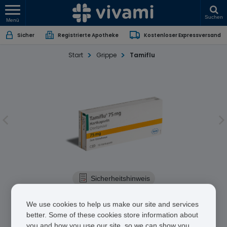
Suchen
Menü
Sicher
Registrierte Apotheke
Kostenloser Expressversand
Start
Grippe
Tamiflu
Sicherheitshinweis
Tamiflu
We use cookies to help us make our site and services
better. Some of these cookies store information about
Oseltamivir Phosphate
you and how you use our site, so we can show you