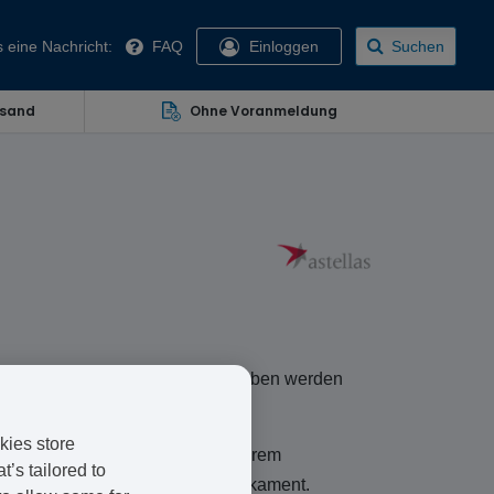
 eine Nachricht:
FAQ
Einloggen
Suchen
rsand
Ohne Voranmeldung
lechte (oder Psoriasis) verschrieben werden
kies store
 das ganz unkompliziert. Mit unserem
’s tailored to
auch schnell das geeignete Medikament.