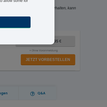
to allow some for
kum. Die Verpackung, die Sie erhalten, kann
1 Gramm - 84,95 €
+ Ohne Voranmeldung
JETZT VORBESTELLEN
ngen
Q&A