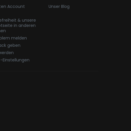
ten Account
Unser Blog
refreiheit & unsere
etseite in anderen
hen
oblem melden
ack geben
werden
-Einstellungen