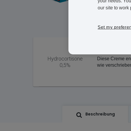
your needs. You 
our site to work 
Set my prefere
Hydrocortisone
Diese Creme ent
0,5%
wie verschrieb
Beschreibung