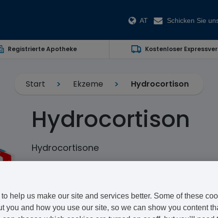
AT
Schicken Sie uns
Registrierte Apotheke
Kostenloser Expressve
Start
Ekzeme
Hydrocortison
Hydrocortison
Hydrocortisone
Hydrocortison ist eine Behandlung, die bei Schuppenf
kann. Es handelt sich um ein Kortikosteroid.
to help us make our site and services better. Some of these coo
Hier können Sie Hydrocortison online bestellen - und
t you and how you use our site, so we can show you content that
medizinischen Fragebogen erhalten Sie sicher, aber 