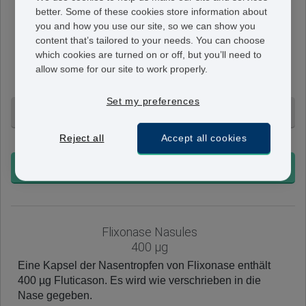
better. Some of these cookies store information about
Flixonase
you and how you use our site, so we can show you
50 µg
content that’s tailored to your needs. You can choose
Im Nasenspray von Flixonase enthält ein Sprühstoß
which cookies are turned on or off, but you’ll need to
50µg Fluticason. Zwei Sprühvorgänge sind für jedes
allow some for our site to work properly.
Nasenloch gewöhnlich vorgesehen.
Set my preferences
1 Spray - 84,95 €
Reject all
Accept all cookies
+ Ohne Voranmeldung
BESTELLEN
Flixonase Nasules
400 µg
Eine Kapsel der Nasentropfen von Flixonase enthält
400 µg Fluticason. Es wird wie verschrieben in die
Nase gegeben.