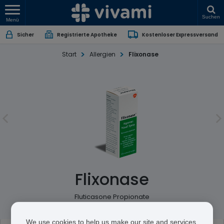
Suchen
Menü
Sicher
Registrierte Apotheke
Kostenloser Expressversand
Start
Allergien
Flixonase
Flixonase
Fluticasone Propionate
We use cookies to help us make our site and services